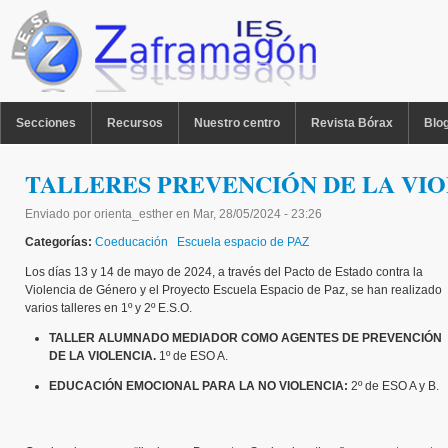
Pasar al contenido principal
MENU PPAL
Secciones
Recursos
Nuestro centro
Revista Bórax
Blo
TALLERES PREVENCIÓN DE LA VI
Enviado por
orienta_esther
en
Mar, 28/05/2024 - 23:26
Categorías:
Coeducación
Escuela espacio de PAZ
Los días 13 y 14 de mayo de 2024, a través del Pacto de Estado contra la
Violencia de Género y el Proyecto Escuela Espacio de Paz, se han realizado
varios talleres en 1º y 2º E.S.O.
TALLER
ALUMNADO MEDIADOR COMO AGENTES DE PREVENCIÓN
DE LA VIOLENCIA
.
1º de ESO A.
EDUCACIÓN EMOCIONAL PARA LA NO VIOLENCIA
:
2º de ESO A y B.