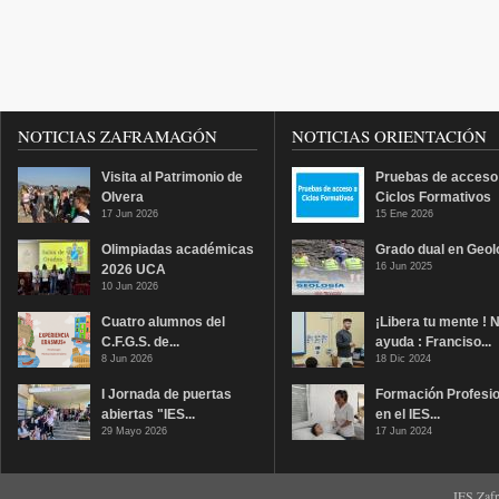
NOTICIAS ZAFRAMAGÓN
NOTICIAS ORIENTACIÓN
Visita al Patrimonio de
Pruebas de acceso
Olvera
Ciclos Formativos
17 Jun 2026
15 Ene 2026
Olimpiadas académicas
Grado dual en Geol
16 Jun 2025
2026 UCA
10 Jun 2026
Cuatro alumnos del
¡Libera tu mente ! 
C.F.G.S. de...
ayuda : Franciso...
8 Jun 2026
18 Dic 2024
I Jornada de puertas
Formación Profesio
abiertas "IES...
en el IES...
29 Mayo 2026
17 Jun 2024
IES Zaf