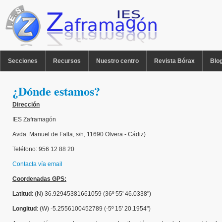
Pasar al contenido principal
MENU PPAL
Secciones
Recursos
Nuestro centro
Revista Bórax
Blo
¿Dónde estamos?
Dirección
IES Zaframagón
Avda. Manuel de Falla, s/n, 11690 Olvera - Cádiz)
Teléfono: 956 12 88 20
Contacta vía email
Coordenadas GPS:
Latitud
: (N) 36.92945381661059 (36º 55' 46.0338")
Longitud
: (W) -5.2556100452789 (-5º 15' 20.1954")