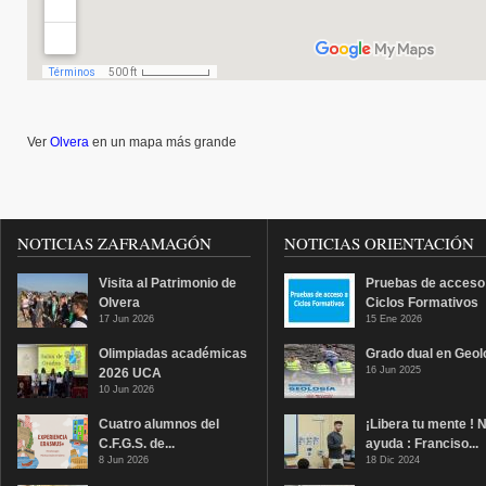
Ver
Olvera
en un mapa más grande
NOTICIAS ZAFRAMAGÓN
NOTICIAS ORIENTACIÓN
Visita al Patrimonio de
Pruebas de acceso
Olvera
Ciclos Formativos
17 Jun 2026
15 Ene 2026
Olimpiadas académicas
Grado dual en Geol
16 Jun 2025
2026 UCA
10 Jun 2026
Cuatro alumnos del
¡Libera tu mente ! 
C.F.G.S. de...
ayuda : Franciso...
8 Jun 2026
18 Dic 2024