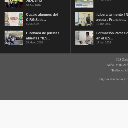
16 Jun 2025
2026 UCA
10 Jun 2026
Cuatro alumnos del
¡Libera tu mente ! 
C.F.G.S. de...
ayuda : Franciso...
8 Jun 2026
18 Dic 2024
I Jornada de puertas
Formación Profesio
abiertas "IES...
en el IES...
29 Mayo 2026
17 Jun 2024
IES Zaf
Avda. Manuel d
Teléfono: 9
Páginas diseñadas y 