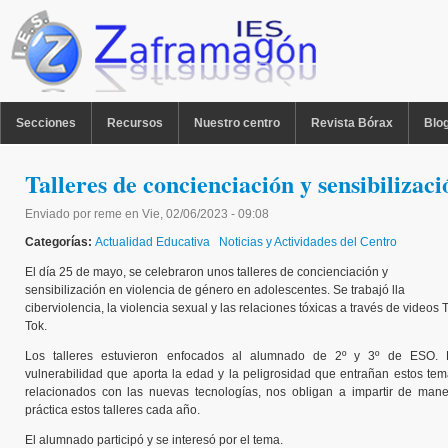
Pasar al contenido principal
MENU PPAL
Secciones
Recursos
Nuestro centro
Revista Bórax
Blo
Talleres de concienciación y sensibilizaci
Enviado por
reme
en
Vie, 02/06/2023 - 09:08
Categorías:
Actualidad Educativa
Noticias y Actividades del Centro
El día 25 de mayo, se celebraron unos talleres de concienciación y
sensibilización en violencia de género en adolescentes. Se trabajó lla
ciberviolencia, la violencia sexual y las relaciones tóxicas a través de videos T
Tok.
Los talleres estuvieron enfocados al alumnado de 2º y 3º de ESO. 
vulnerabilidad que aporta la edad y la peligrosidad que entrañan estos te
relacionados con las nuevas tecnologías, nos obligan a impartir de man
práctica estos talleres cada año.
El alumnado participó y se interesó por el tema.