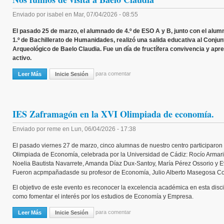
Enviado por
isabel
en
Mar, 07/04/2026 - 08:55
El pasado 25 de marzo, el alumnado de 4.º de ESO A y B, junto con el alu
1.º de Bachillerato de Humanidades, realizó una salida educativa al Conjun
Arqueológico de Baelo Claudia. Fue un día de fructífera convivencia y apre
activo.
para comentar
Leer Más
Sobre Nos Fuimos De Visita A Baelo Claudia
Inicie Sesión
IES Zaframagón en la XVI Olimpiada de economía.
Enviado por
reme
en
Lun, 06/04/2026 - 17:38
El pasado viernes 27 de marzo, cinco alumnas de nuestro centro participaron 
Olimpiada de Economía, celebrada por la Universidad de Cádiz: Rocío Armar
Noelia Bautista Navarrete, Amanda Díaz Dux-Santoy, María Pérez Ossorio y Ev
Fueron acpmpañadasde su profesor de Economía, Julio Alberto Masegosa C
El objetivo de este evento es reconocer la excelencia académica en esta disci
como fomentar el interés por los estudios de Economía y Empresa.
para comentar
Leer Más
Sobre IES Zaframagón En La XVI Olimpiada De Economía.
Inicie Sesión