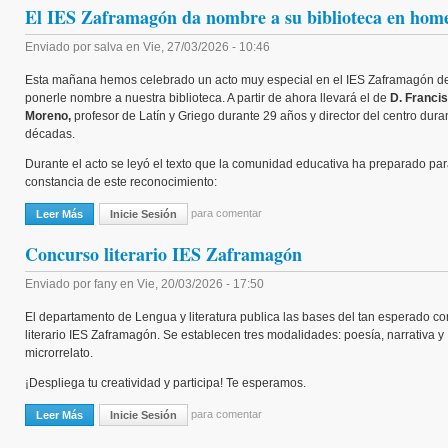
El IES Zaframagón da nombre a su biblioteca en hom
Enviado por
salva
en
Vie, 27/03/2026 - 10:46
Esta mañana hemos celebrado un acto muy especial en el IES Zaframagón de
ponerle nombre a nuestra biblioteca. A partir de ahora llevará el de
D. Franci
Moreno,
profesor de Latín y Griego durante 29 años y director del centro dura
décadas.
Durante el acto se leyó el texto que la comunidad educativa ha preparado par
constancia de este reconocimiento:
para comentar
Leer Más
Sobre El IES Zaframagón Da Nombre A Su Biblioteca En Homenaje A
Inicie Sesión
Concurso literario IES Zaframagón
Enviado por
fany
en
Vie, 20/03/2026 - 17:50
El departamento de Lengua y literatura publica las bases del tan esperado c
literario IES Zaframagón. Se establecen tres modalidades: poesía, narrativa y
microrrelato.
¡Despliega tu creatividad y participa! Te esperamos.
para comentar
Leer Más
Sobre Concurso Literario IES Zaframagón
Inicie Sesión