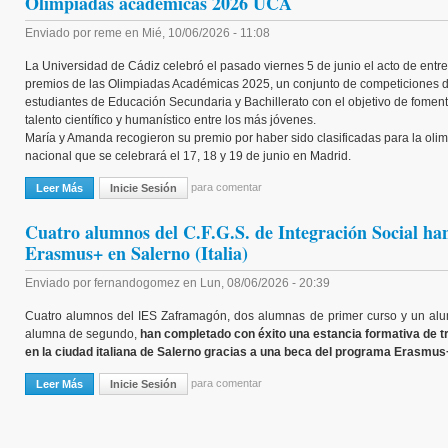
Olimpiadas académicas 2026 UCA
Enviado por
reme
en
Mié, 10/06/2026 - 11:08
La Universidad de Cádiz celebró el pasado viernes 5 de junio el acto de entr
premios de las Olimpiadas Académicas 2025, un conjunto de competiciones di
estudiantes de Educación Secundaria y Bachillerato con el objetivo de foment
talento científico y humanístico entre los más jóvenes.
María y Amanda recogieron su premio por haber sido clasificadas para la oli
nacional que se celebrará el 17, 18 y 19 de junio en Madrid.
para comentar
Leer Más
Sobre Olimpiadas Académicas 2026 UCA
Inicie Sesión
Cuatro alumnos del C.F.G.S. de Integración Social han 
Erasmus+ en Salerno (Italia)
Enviado por
fernandogomez
en
Lun, 08/06/2026 - 20:39
Cuatro alumnos del IES Zaframagón, dos alumnas de primer curso y un al
alumna de segundo,
han completado con éxito una estancia formativa de 
en la ciudad italiana de Salerno gracias a una beca del programa Erasmus
para comentar
Leer Más
Sobre Cuatro Alumnos Del C.F.G.S. De Integración Social Han Finaliz
Inicie Sesión