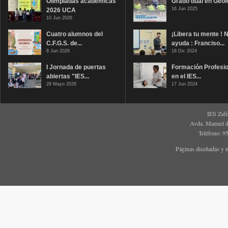
Olimpiadas académicas
Grado dual en Geol
16 Jun 2025
2026 UCA
10 Jun 2026
Cuatro alumnos del
¡Libera tu mente ! 
C.F.G.S. de...
ayuda : Franciso...
8 Jun 2026
18 Dic 2024
I Jornada de puertas
Formación Profesio
abiertas "IES...
en el IES...
29 Mayo 2026
17 Jun 2024
IES Zaf
Avda. Manuel d
Teléfono: 9
Páginas diseñadas y 