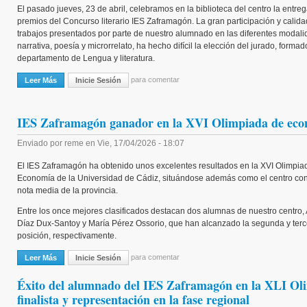
El pasado jueves, 23 de abril, celebramos en la biblioteca del centro la entre
premios del Concurso literario IES Zaframagón. La gran participación y calida
trabajos presentados por parte de nuestro alumnado en las diferentes modali
narrativa, poesía y microrrelato, ha hecho difícil la elección del jurado, formad
departamento de Lengua y literatura.
para comentar
Leer Más
Sobre Entrega Premios Concurso Literario IES Zaframagón
Inicie Sesión
IES Zaframagón ganador en la XVI Olimpiada de eco
Enviado por
reme
en
Vie, 17/04/2026 - 18:07
El IES Zaframagón ha obtenido unos excelentes resultados en la XVI Olimpia
Economía de la Universidad de Cádiz, situándose además como el centro con
nota media de la provincia.
Entre los once mejores clasificados destacan dos alumnas de nuestro centro
Díaz Dux-Santoy y María Pérez Ossorio, que han alcanzado la segunda y terc
posición, respectivamente.
para comentar
Leer Más
Sobre IES Zaframagón Ganador En La XVI Olimpiada De Economía.
Inicie Sesión
Éxito del alumnado del IES Zaframagón en la XLI O
finalista y representación en la fase regional