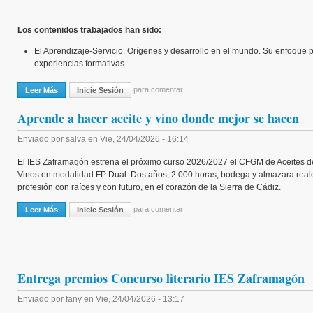
Los contenidos trabajados han sido:
El Aprendizaje-Servicio. Orígenes y desarrollo en el mundo. Su enfoque p
experiencias formativas.
para comentar
Leer Más
Sobre La Formación Profesional Se Fortalece Con Erasmus+: Capacita
Inicie Sesión
Aprende a hacer aceite y vino donde mejor se hacen
Enviado por
salva
en
Vie, 24/04/2026 - 16:14
El IES Zaframagón estrena el próximo curso 2026/2027 el CFGM de Aceites de
Vinos en modalidad FP Dual. Dos años, 2.000 horas, bodega y almazara real
profesión con raíces y con futuro, en el corazón de la Sierra de Cádiz.
para comentar
Leer Más
Sobre Aprende A Hacer Aceite Y Vino Donde Mejor Se Hacen
Inicie Sesión
Entrega premios Concurso literario IES Zaframagón
Enviado por
fany
en
Vie, 24/04/2026 - 13:17