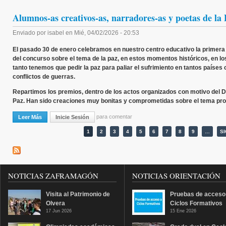
Alumnos-as creativos-as, narradores-as y poetas de la
Enviado por
isabel
en
Mié, 04/02/2026 - 20:53
El pasado 30 de enero celebramos en nuestro centro educativo la primera
del concurso sobre el tema de la paz, en estos momentos históricos, en lo
tanto tenemos que pedir la paz para paliar el sufrimiento en tantos países
conflictos de guerras.
Repartimos los premios, dentro de los actos organizados con motivo del Dí
Paz. Han sido creaciones muy bonitas y comprometidas sobre el tema pro
para comentar
Leer Más
Sobre Alumnos-As Creativos-As, Narradores-As Y Poetas De La PAZ.
Inicie Sesión
Páginas
1
2
3
4
5
6
7
8
9
…
SI
NOTICIAS ZAFRAMAGÓN
NOTICIAS ORIENTACIÓN
Visita al Patrimonio de
Pruebas de acceso
Olvera
Ciclos Formativos
17 Jun 2026
15 Ene 2026