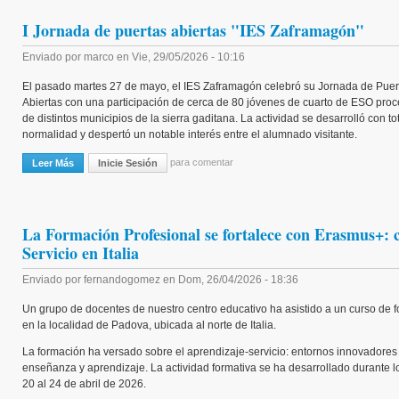
I Jornada de puertas abiertas "IES Zaframagón"
Enviado por
marco
en
Vie, 29/05/2026 - 10:16
El pasado martes 27 de mayo, el IES Zaframagón celebró su Jornada de Puer
Abiertas con una participación de cerca de 80 jóvenes de cuarto de ESO pro
de distintos municipios de la sierra gaditana. La actividad se desarrolló con to
normalidad y despertó un notable interés entre el alumnado visitante.
para comentar
Leer Más
Sobre I Jornada De Puertas Abiertas "IES Zaframagón"
Inicie Sesión
La Formación Profesional se fortalece con Erasmus+: 
Servicio en Italia
Enviado por
fernandogomez
en
Dom, 26/04/2026 - 18:36
Un grupo de docentes de nuestro centro educativo ha asistido a un curso de 
en la localidad de Padova, ubicada al norte de Italia.
La formación ha versado sobre el aprendizaje-servicio: entornos innovadores
enseñanza y aprendizaje. La actividad formativa se ha desarrollado durante l
20 al 24 de abril de 2026.