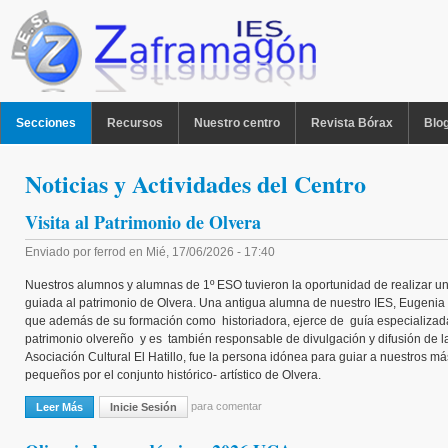
Pasar al contenido principal
MENU PPAL
Secciones
Recursos
Nuestro centro
Revista Bórax
Blo
Noticias y Actividades del Centro
Visita al Patrimonio de Olvera
Enviado por
ferrod
en
Mié, 17/06/2026 - 17:40
Nuestros alumnos y alumnas de 1º ESO tuvieron la oportunidad de realizar un
guiada al patrimonio de Olvera. Una antigua alumna de nuestro IES, Eugeni
que además de su formación como historiadora, ejerce de guía especializad
patrimonio olvereño y es también responsable de divulgación y difusión de l
Asociación Cultural El Hatillo, fue la persona idónea para guiar a nuestros má
pequeños por el conjunto histórico- artístico de Olvera.
para comentar
Leer Más
Sobre Visita Al Patrimonio De Olvera
Inicie Sesión