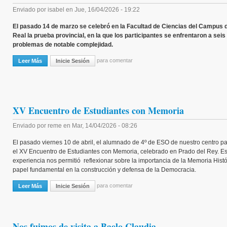
Enviado por
isabel
en
Jue, 16/04/2026 - 19:22
El pasado 14 de marzo se celebró en la Facultad de Ciencias del Campus 
Real la prueba provincial, en la que los participantes se enfrentaron a seis
problemas de notable complejidad.
para comentar
Leer Más
Sobre Éxito Del Alumnado Del IES Zaframagón En La XLI Olimpiada M
Inicie Sesión
XV Encuentro de Estudiantes con Memoria
Enviado por
reme
en
Mar, 14/04/2026 - 08:26
El pasado viernes 10 de abril, el alumnado de 4º de ESO de nuestro centro pa
el XV Encuentro de Estudiantes con Memoria, celebrado en Prado del Rey. Es
experiencia nos permitió reflexionar sobre la importancia de la Memoria Histó
papel fundamental en la construcción y defensa de la Democracia.
para comentar
Leer Más
Sobre XV Encuentro De Estudiantes Con Memoria
Inicie Sesión
Nos fuimos de visita a Baelo Claudia