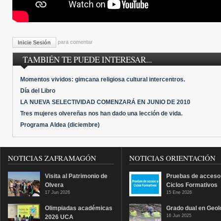
para comentar
Inicie Sesión
TAMBIÉN TE PUEDE INTERESAR...
Momentos vividos: gimcana religiosa cultural intercentros.
Día del Libro
LA NUEVA SELECTIVIDAD COMENZARÁ EN JUNIO DE 2010
Tres mujeres olvereñas nos han dado una lección de vida.
Programa Aldea (diciembre)
NOTICIAS ZAFRAMAGÓN
NOTICIAS ORIENTACIÓN
Visita al Patrimonio de
Pruebas de acceso
Olvera
Ciclos Formativos
17 Jun 2026
15 Ene 2026
Olimpiadas académicas
Grado dual en Geol
16 Jun 2025
2026 UCA