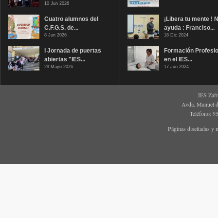
10 Jun 2026
Cuatro alumnos del
¡Libera tu mente ! 
C.F.G.S. de...
ayuda : Franciso...
8 Jun 2026
18 Dic 2024
I Jornada de puertas
Formación Profesio
abiertas "IES...
en el IES...
29 Mayo 2026
17 Jun 2024
IES Zaf
Avda. Manuel d
Teléfono: 9
Páginas diseñadas y 