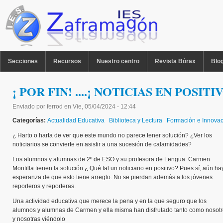
Pasar al contenido principal
MENU PPAL
Secciones
Recursos
Nuestro centro
Revista Bórax
Blo
¡ POR FIN! ....¡ NOTICIAS EN POSITI
Enviado por
ferrod
en
Vie, 05/04/2024 - 12:44
Categorías:
Actualidad Educativa
Biblioteca y Lectura
Formación e Innovac
¿ Harto o harta de ver que este mundo no parece tener solución? ¿Ver los
noticiarios se convierte en asistir a una sucesión de calamidades?
Los alumnos y alumnas de 2º de ESO y su profesora de Lengua Carmen
Montilla tienen la solución ¿ Qué tal un noticiario en positivo? Pues sí, aún ha
esperanza de que esto tiene arreglo. No se pierdan además a los jóvenes
reporteros y reporteras.
Una actividad educativa que merece la pena y en la que seguro que los
alumnos y alumnas de Carmen y ella misma han disfrutado tanto como nosot
y nosotras viéndolo