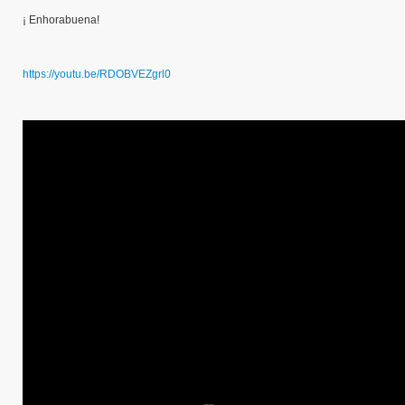
¡ Enhorabuena!
https://youtu.be/RDOBVEZgrl0