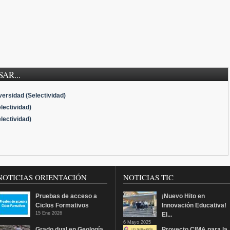
AR...
ersidad (Selectividad)
lectividad)
lectividad)
NOTICIAS ORIENTACIÓN
NOTICIAS TIC
Pruebas de acceso a
¡Nuevo Hito en
Ciclos Formativos
Innovación Educativa!
15 Ene 2026
El...
6 Mayo 2025
Grado dual en Geología
Proyecto CIMA para la