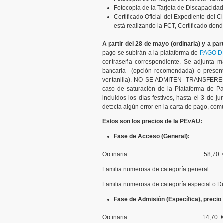
Fotocopia de la Tarjeta de Discapacidad
Certificado Oficial del Expediente del C
está realizando la FCT, Certificado don
A partir del 28 de mayo (ordinaria) y a part
pago se subirán a la plataforma de
PAGO D
contraseña correspondiente. Se adjunta ma
bancaria (opción recomendada) o present
ventanilla). NO SE ADMITEN TRANSFERENCI
caso de saturación de la Plataforma de Pag
incluidos los días festivos, hasta el 3 de ju
detecta algún error en la carta de pago, comu
Estos son los precios de la PEvAU:
Fase de Acceso (General):
Ordinaria: 58,70 
Familia numerosa de categoría general:
Familia numerosa de categoría especial o Di
Fase de Admisión (Específica), precio 
Ordinaria: 14,70 