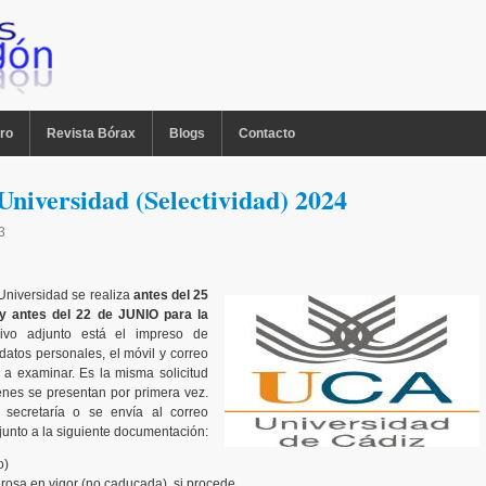
ro
Revista Bórax
Blogs
Contacto
Universidad (Selectividad) 2024
3
Universidad se realiza
antes del 25
y antes del 22 de JUNIO para la
ivo adjunto está el impreso de
 datos personales, el móvil y correo
 a examinar. Es la misma solicitud
enes se presentan por primera vez.
 secretaría o se envía al correo
unto a la siguiente documentación:
o)
rosa en vigor (no caducada), si procede.