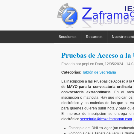
Pasar al contenido principal
MENU PPAL
Secciones
Recursos
Nuestro cent
Pruebas de Acceso a la 
Enviado por
pepi
en
Dom, 12/05/2024 - 14:0
Categorías:
Tablón de Secretaria
La inscripción a las Pruebas de Acceso a la 
de MAYO para la convocatoria ordinaria 
convocatoria extraordinaria.
En el arch
inscripción o matrícula. Hay que indicar los
electrónico y las materias de las que se va
para quienes quieren subir nota y para qui
El impreso de inscripción se entrega en
electrónico
secretaria@ieszaframagon.com
j
Fotocopia del DNI en vigor (no caducad
Fotocopia de la Tarjeta de Familia Nume