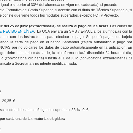
 igual o superior al 33% del alumno/a en vigor (no caducada), si procede
iclo Formativo de Grado Superior, si accede con el título de Técnico Superior, o, si
de conste que tiene todos los módulos superados, excepto FCT y Proyecto.
ir del 25 de junio (extraordinaria) se realiza el pago de las tasas.
Las cartas de
E RECIBO EN LÍNEA
. La UCA enviará un SMS y E-MAIL a los alumnos/as con la
nual con las instrucciones para efectuar el pago. Se podrá pagar con tarjeta
ando la carta de pago en el banco Santander (cajero automático o pago por
AS por no volcarse los datos de pago automáticamente en la aplicación. En
o, debe intentarlo más tarde; la plataforma estará disponible 24 horas al día,
nio (convocatoria ordinaria) y hasta el 1 de julio (convocatoria extraordinaria). Si
nícalo a Secretaría y no intente modificar nada.
€
 29,35 €
scapacidad del alumno/a igual o superior al 33 %: 0 €
por cada una de las materias elegidas:
€