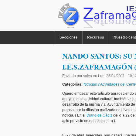
Pasar al contenido principal
MENU PPAL
Secciones
Recursos
Nuestro cent
NANDO SANTOS: SU 
I.E.S.ZAFRAMAGÓN (a
Enviado por
salva
en
Lun, 25/04/2011 - 10:1
Categorías:
Noticias y Actividades del Centr
Quiero empezar este artículo agradeciendo al
apoyo a esta actividad cultural, también al 
desarrollo de la misma y al Ayuntamiento de
prensa, por la difusión realizada en divers
noticia. ( En el
Diario de Cádiz
del día 22 de 
acto previsto en nuestro centro.)
El 27 de abril, miércoles, nos visitará una 