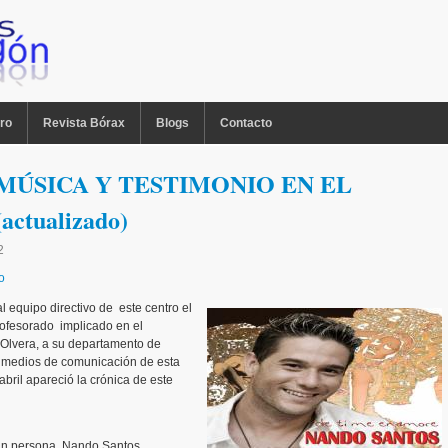
ro
Revista Bórax
Blogs
Contacto
MÚSICA Y TESTIMONIO EN EL
ctualizado)
2
o
 equipo directivo de este centro el
profesorado implicado en el
 Olvera, a su departamento de
os medios de comunicación de esta
abril apareció la crónica de este
gran persona, Nando Santos,