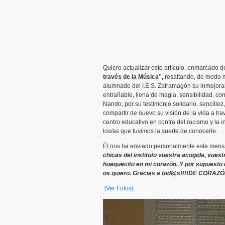
Quiero actualizar este artículo, enmarcado 
través de la Música”,
resaltando, de modo m
alumnado del I.E.S. Zaframagón su inmejora
entrañable, llena de magia, sensibilidad, c
Nando, por su testimonio solidario, sencille
compartir de nuevo su visión de la vida a t
centro educativo en contra del racismo y la 
los/as que tuvimos la suerte de conocerle.
Él nos ha enviado personalmente este mens
chicas del instituto vuestra acogida, vues
huequecito en mi corazón. Y por supuesto q
os quiero. Gracias a tod@s!!!!DE CORAZÓ
[Ver Fotos]