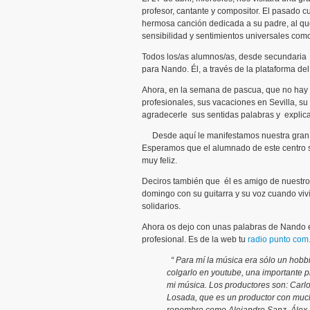
profesor, cantante y compositor. El pasado cu
hermosa canción dedicada a su padre, al q
sensibilidad y sentimientos universales como
Todos los/as alumnos/as, desde secundaria a
para Nando. Él, a través de la plataforma de
Ahora, en la semana de pascua, que no hay c
profesionales, sus vacaciones en Sevilla, s
agradecerle sus sentidas palabras y explicarl
Desde aquí le manifestamos nuestra gran ale
Esperamos que el alumnado de este centro se
muy feliz.
Deciros también que él es amigo de nuestro
domingo con su guitarra y su voz cuando viví
solidarios.
Ahora os dejo con unas palabras de Nando en
profesional. Es de la web tu
radio punto com
“ Para mí la música era sólo un hobbi
colgarlo en youtube, una importante p
mi música. Los productores son: Carlo
Losada, que es un productor con much