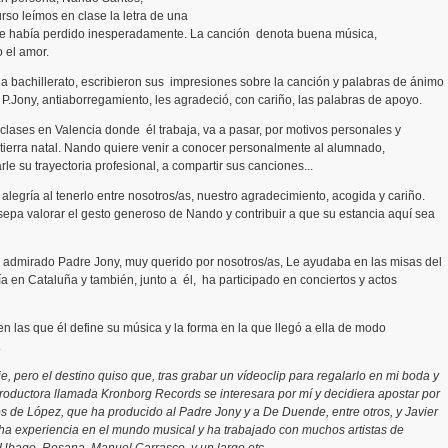
rso leímos en clase la letra de una
ue había perdido inesperadamente. La canción denota buena música,
 el amor.
 bachillerato, escribieron sus impresiones sobre la canción y palabras de ánimo
l P.Jony, antiaborregamiento, les agradeció, con cariño, las palabras de apoyo.
lases en Valencia donde él trabaja, va a pasar, por motivos personales y
u tierra natal. Nando quiere venir a conocer personalmente al alumnado,
e su trayectoria profesional, a compartir sus canciones...
gría al tenerlo entre nosotros/as, nuestro agradecimiento, acogida y cariño.
pa valorar el gesto generoso de Nando y contribuir a que su estancia aquí sea
 admirado Padre Jony, muy querido por nosotros/as, Le ayudaba en las misas del
a en Cataluña y también, junto a él, ha participado en conciertos y actos
 las que él define su música y la forma en la que llegó a ella de modo
.
e, pero el destino quiso que, tras grabar un vídeoclip para regalarlo en mi boda y
roductora llamada Kronborg Records se interesara por mí y decidiera apostar por
s de López, que ha producido al Padre Jony y a De Duende, entre otros, y Javier
a experiencia en el mundo musical y ha trabajado con muchos artistas de