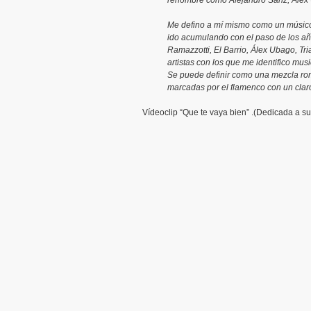
renombre como Alejandro Sanz, Álex 
Me defino a mí mismo como un músico
ido acumulando con el paso de los añ
Ramazzotti, El Barrio, Álex Ubago, T
artistas con los que me identifico mu
Se puede definir como una mezcla rom
marcadas por el flamenco con un claro
Vídeoclip “Que te vaya bien” .(Dedicada a su