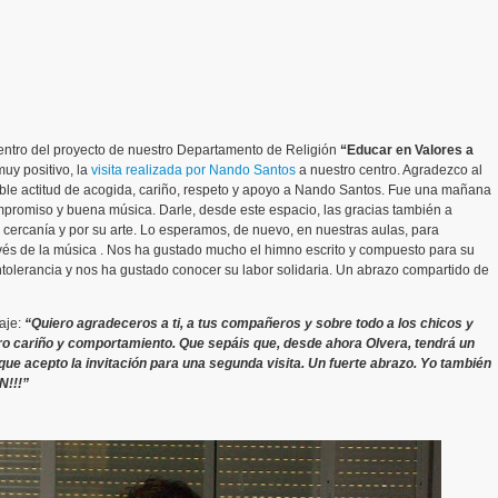
dentro del proyecto de nuestro Departamento de Religión
“Educar en Valores a
uy positivo, la
visita realizada por Nando Santos
a nuestro centro. Agradezco al
ble actitud de acogida, cariño, respeto y apoyo a Nando Santos. Fue una mañana
ompromiso y buena música. Darle, desde este espacio, las gracias también a
z, cercanía y por su arte. Lo esperamos, de nuevo, en nuestras aulas, para
ravés de la música . Nos ha gustado mucho el himno escrito y compuesto para su
intolerancia y nos ha gustado conocer su labor solidaria. Un abrazo compartido de
aje:
“Quiero agradeceros a ti, a tus compañeros y sobre todo a los chicos y
tro cariño y comportamiento. Que sepáis que, desde ahora Olvera, tendrá un
ue acepto la invitación para una segunda visita. Un fuerte abrazo. Yo también
N!!!”