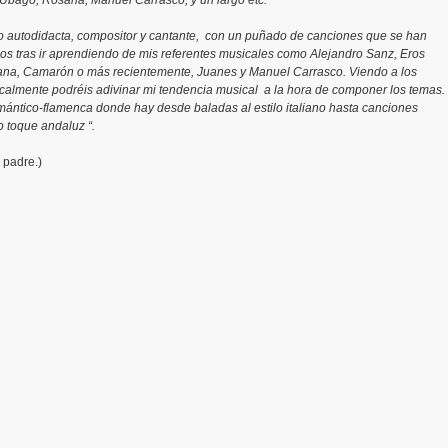
Ubago, Rosana, Manuel Carrasco, y un largo etc.
 autodidacta, compositor y cantante, con un puñado de canciones que se han
os tras ir aprendiendo de mis referentes musicales como Alejandro Sanz, Eros
riana, Camarón o más recientemente, Juanes y Manuel Carrasco. Viendo a los
sicalmente podréis adivinar mi tendencia musical a la hora de componer los temas.
ántico-flamenca donde hay desde baladas al estilo italiano hasta canciones
 toque andaluz “.
 padre.)