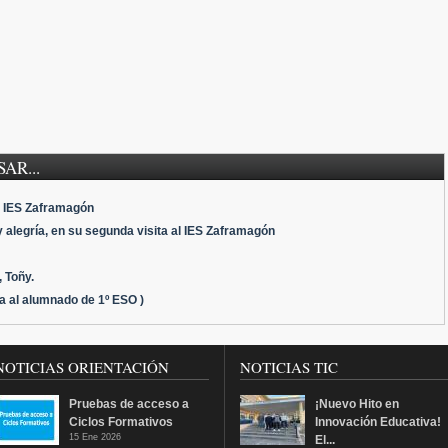
AR...
l IES Zaframagón
y alegría, en su segunda visita al IES Zaframagón
 Toñy.
da al alumnado de 1º ESO )
NOTICIAS ORIENTACIÓN
NOTICIAS TIC
Pruebas de acceso a
¡Nuevo Hito en
Ciclos Formativos
Innovación Educativa!
15 Ene 2026
El...