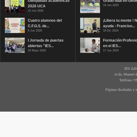
Olimpiadas académicas
Grado dual en Geol
16 Jun 2025
2026 UCA
10 Jun 2026
Cuatro alumnos del
¡Libera tu mente ! 
C.F.G.S. de...
ayuda : Franciso...
8 Jun 2026
18 Dic 2024
I Jornada de puertas
Formación Profesio
abiertas "IES...
en el IES...
29 Mayo 2026
17 Jun 2024
IES Zaf
Avda. Manuel d
Teléfono: 9
Páginas diseñadas y 