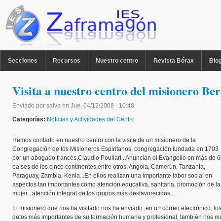
Pasar al contenido principal
MENU PPAL
Secciones
Recursos
Nuestro centro
Revista Bórax
Blo
Visita a nuestro centro del misionero B
Enviado por
salva
en
Jue, 04/12/2008 - 10:48
Categorías:
Noticias y Actividades del Centro
Hemos contado en nuestro centro con la visita de un misionero de la
Congregación de los Misioneros Espiritanos, congregación fundada en 1703
por un abogado francés,Claudio Poullart . Anuncian el Evangelio en más de 
países de los cinco continentes,entre otros, Angola, Camerún, Tanzania,
Paraguay, Zambia, Kenia...En ellos realizan una importante labor social en
aspectos tan importantes como atención educativa, sanitaria, promoción de la
mujer , atención integral de los grupos más desfavorecidos...
El misionero que nos ha visitado nos ha enviado ,en un correo electrónico, lo
datos más importantes de su formación humana y profesional, también nos ma