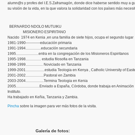
alumn@s y profes del I.E.S.Zaframagón, donde dice haberse sentido muy a gu
su visión de la vida, en la que valora la solidaridad con los países más neces
BERNARDO NDOLO MUTUIKU
MISIONERO ESPIRITANO
Nacido 1974 en Kenia ,en una familia de siete hijos, ocupa el segundo lugar
1981-1990------------educación primaria
1991-1994.................educación secundaria
1995.........................entra en la congregación de los Misioneros Espiritanos
1995-1998................. estudia filosofia en Tanzania
1998-1999................... Noviciado en Tanzania
1999-2001.....................estudia Teologia en Kenya , Catholic University of Eas
2001-2002....................Pastoral en Zambia
2003-2004....................Termina Teologia en Kenia
2005..........................Enviado a España, Córdoba, donde trabaja en Animació
Instituto.
Ha trabajado en Keñia, Tanzania y Zambia.
Pincha
sobre la imagen para ver más fotos de la visita.
Galería de fotos: