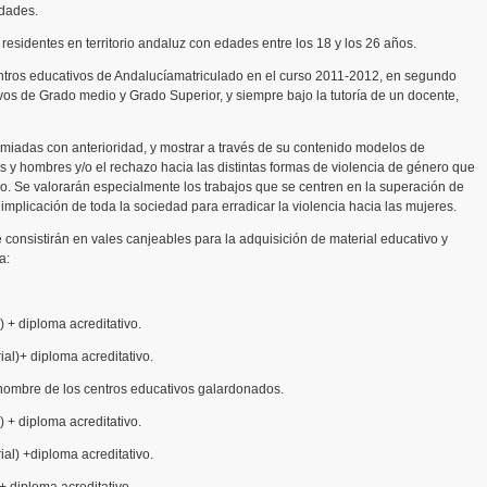
dades.
residentes en territorio andaluz con edades entre los 18 y los 26 años.
entros educativos de Andalucíamatriculado en el curso 2011-2012, en segundo
tivos de Grado medio y Grado Superior, y siempre bajo la tutoría de un docente,
remiadas con anterioridad, y mostrar a través de su contenido modelos de
es y hombres y/o el rechazo hacia las distintas formas de violencia de género que
. Se valorarán especialmente los trabajos que se centren en la superación de
 implicación de toda la sociedad para erradicar la violencia hacia las mujeres.
consistirán en vales canjeables para la adquisición de material educativo y
a:
) + diploma acreditativo.
al)+ diploma acreditativo.
nombre de los centros educativos galardonados.
) + diploma acreditativo.
al) +diploma acreditativo.