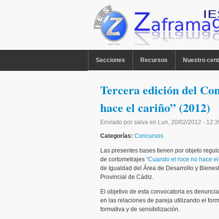
Pasar al contenido principal
MENU PPAL
Secciones
Recursos
Nuestro cent
Tercera edición del Co
hace el cariño” (2012)
Enviado por
salva
en
Lun, 20/02/2012 - 12:3
Categorías:
Concursos
Las presentes bases tienen por objeto regula
de cortometrajes
“Cuando el roce no hace el 
de Igualdad del Área de Desarrollo y Bienest
Provincial de Cádiz.
El objetivo de esta convocatoria es denuncia
en las relaciones de pareja utilizando el fo
formativa y de sensibilización.