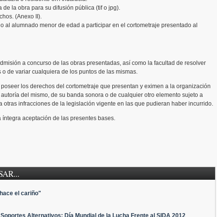
de la obra para su difusión pública (tif o jpg).
hos. (Anexo II).
o al alumnado menor de edad a participar en el cortometraje presentado al
dmisión a concurso de las obras presentadas, así como la facultad de resolver
 o de variar cualquiera de los puntos de las mismas.
poseer los derechos del cortometraje que presentan y eximen a la organización
 autoría del mismo, de su banda sonora o de cualquier otro elemento sujeto a
 otras infracciones de la legislación vigente en las que pudieran haber incurrido.
la íntegra aceptación de las presentes bases.
AR...
hace el cariño"
 Soportes Alternativos: Día Mundial de la Lucha Frente al SIDA 2012