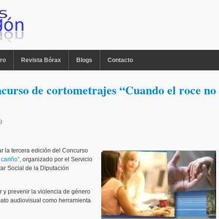
ro
Revista Bórax
Blogs
Contacto
ncurso de cortometrajes “Cuando el roce no
9
r la tercera edición del Concurso
cariño”,
organizado por el Servicio
ar Social de la Diputación
r y prevenir la violencia de género
rmato audiovisual como herramienta