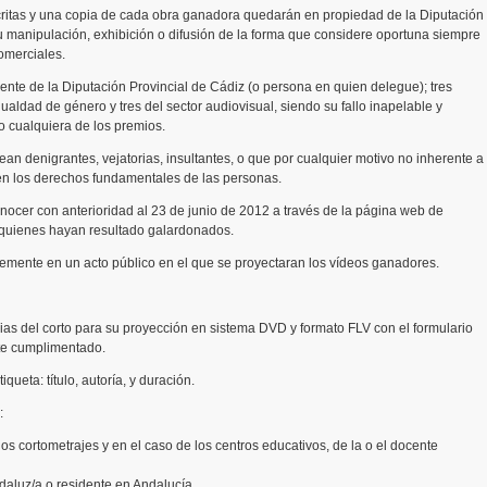
scritas y una copia de cada obra ganadora quedarán en propiedad de la Diputación
u manipulación, exhibición o difusión de la forma que considere oportuna siempre
comerciales.
dente de la Diputación Provincial de Cádiz (o persona en quien delegue); tres
ualdad de género y tres del sector audiovisual, siendo su fallo inapelable y
o cualquiera de los premios.
n denigrantes, vejatorias, insultantes, o que por cualquier motivo no inherente a
ren los derechos fundamentales de las personas.
nocer con anterioridad al 23 de junio de 2012 a través de la página web de
 quienes hayan resultado galardonados.
temente en un acto público en el que se proyectaran los vídeos ganadores.
ias del corto para su proyección en sistema DVD y formato FLV con el formulario
nte cumplimentado.
iqueta: título, autoría, y duración.
:
os cortometrajes y en el caso de los centros educativos, de la o el docente
daluz/a o residente en Andalucía.