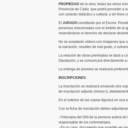
PROPIEDAD
de la obra: todas las obras in
Provincial de Cádiz, que podrá proceder a s
con carácter didáctico y cultural, y sin fines 
El
JURADO
constituido por el Excmo. Presi
personas relacionadas con el ámbito de la ig
reservándose el derecho de declarar desiert
No se aceptarán vídeos con imágenes que sea
la narración, resulten de mal gusto, o vulne
La relación de obras premiadas se dará a co
Diputación, y se comunicará directamente a
La entrega de premios se realizará preferen
INSCRIPCIONES
:
La inscripción se realizará enviando dos cop
de inscripción adjunto (Anexo I), debidame
En el exterior de las copias figurará en una et
Con la ficha de inscripción deben adjuntarse
- Fotocopia del DNI de la persona autora de l
responsable de los cortometrajes.
- En su caso, documento que acredite ser an