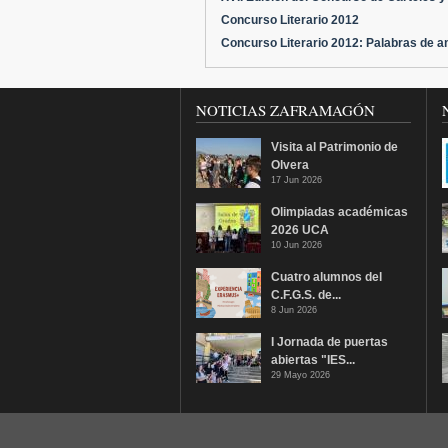
Concurso Literario 2012
Concurso Literario 2012: Palabras de 
NOTICIAS ZAFRAMAGÓN
Visita al Patrimonio de
Olvera
17 Jun 2026
Olimpiadas académicas
2026 UCA
10 Jun 2026
Cuatro alumnos del
C.F.G.S. de...
8 Jun 2026
I Jornada de puertas
abiertas "IES...
29 Mayo 2026