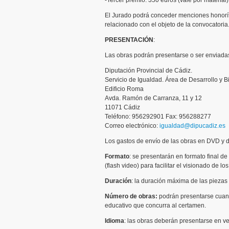
-Tercer premio: 350 euros (vale por material
El Jurado podrá conceder menciones honorífi
relacionado con el objeto de la convocatoria
PRESENTACIÓN
:
Las obras podrán presentarse o ser enviadas 
Diputación Provincial de Cádiz.
Servicio de Igualdad. Área de Desarrollo y B
Edificio Roma
Avda. Ramón de Carranza, 11 y 12
11071 Cádiz
Teléfono: 956292901 Fax: 956288277
Correo electrónico:
igualdad@dipucadiz.es
Los gastos de envío de las obras en DVD y de
Formato
: se presentarán en formato final 
(flash video) para facilitar el visionado de l
Duración
: la duración máxima de las piezas 
Número de obras:
podrán presentarse cuant
educativo que concurra al certamen.
Idioma
: las obras deberán presentarse en ver