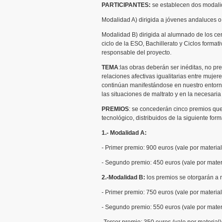
PARTICIPANTES:
se establecen dos modali
Modalidad A) dirigida a jóvenes andaluces o 
Modalidad B) dirigida al alumnado de los c
ciclo de la ESO, Bachillerato y Ciclos forma
responsable del proyecto.
TEMA
:las obras deberán ser inéditas, no p
relaciones afectivas igualitarias entre mujer
continúan manifestándose en nuestro entorno
las situaciones de maltrato y en la necesaria
PREMIOS
: se concederán cinco premios que 
tecnológico, distribuidos de la siguiente form
1.- Modalidad A:
- Primer premio: 900 euros (vale por material
- Segundo premio: 450 euros (vale por materi
2.-Modalidad B:
los premios se otorgarán a 
- Primer premio: 750 euros (vale por material
- Segundo premio: 550 euros (vale por materi