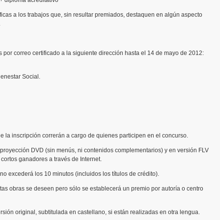
)+ diploma acreditativo
cas a los trabajos que, sin resultar premiados, destaquen en algún aspecto
.
por correo certificado a la siguiente dirección hasta el 14 de mayo de 2012:
ienestar Social.
 la inscripción correrán a cargo de quienes participen en el concurso.
de proyección DVD (sin menús, ni contenidos complementarios) y en versión FLV
os cortos ganadores a través de Internet.
no excederá los 10 minutos (incluidos los títulos de crédito).
as obras se deseen pero sólo se establecerá un premio por autoría o centro
sión original, subtitulada en castellano, si están realizadas en otra lengua.