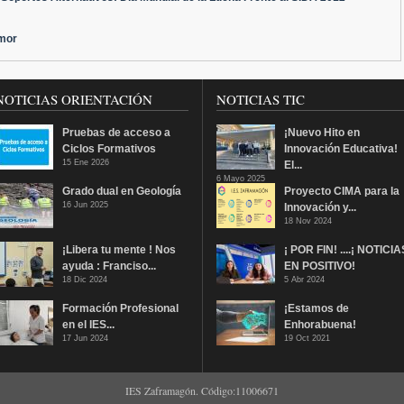
amor
NOTICIAS ORIENTACIÓN
NOTICIAS TIC
Pruebas de acceso a
¡Nuevo Hito en
Ciclos Formativos
Innovación Educativa!
15 Ene 2026
El...
6 Mayo 2025
Grado dual en Geología
Proyecto CIMA para la
16 Jun 2025
Innovación y...
18 Nov 2024
¡Libera tu mente ! Nos
¡ POR FIN! ....¡ NOTICIA
ayuda : Franciso...
EN POSITIVO!
18 Dic 2024
5 Abr 2024
Formación Profesional
¡Estamos de
en el IES...
Enhorabuena!
17 Jun 2024
19 Oct 2021
IES Zaframagón. Código:11006671