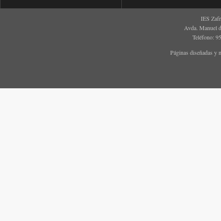
IES Zaf
Avda. Manuel d
Teléfono: 9
Páginas diseñadas y 