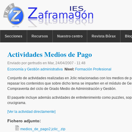
Pasar al contenido principal
MENU PPAL
Secciones
Recursos
Nuestro centro
Revista Bórax
Blo
Actividades Medios de Pago
Enviado por
gertrudis
en
Mar, 24/04/2007 - 11:48
Economía y Gestión administrativa
Nivel:
Formación Profesional
Conjunto de actividades realizadas en Jclic relacionadas con los medios de p
repasar los contenidos que sobre dicho tema se imparten en el módulo de Ges
Compraventa del ciclo de Grado Medio de Administración y Gestión.
El paquete incluye además actividades de entretenimeinto como puzzles, sopa
crucigrama.
[Ver la actividad directamente]
Fichero adjunto:
medios_de_pago2.jclic_.zip