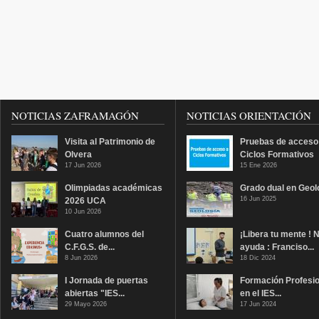
NOTICIAS ZAFRAMAGÓN
NOTICIAS ORIENTACIÓN
Visita al Patrimonio de
Pruebas de acceso
Olvera
Ciclos Formativos
17 Jun 2026
15 Ene 2026
Olimpiadas académicas
Grado dual en Geol
16 Jun 2025
2026 UCA
10 Jun 2026
Cuatro alumnos del
¡Libera tu mente ! 
C.F.G.S. de...
ayuda : Franciso...
8 Jun 2026
18 Dic 2024
I Jornada de puertas
Formación Profesio
abiertas "IES...
en el IES...
29 Mayo 2026
17 Jun 2024