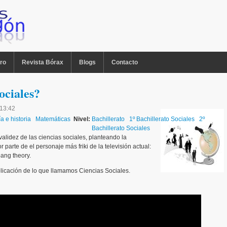
ro
Revista Bórax
Blogs
Contacto
ociales?
 13:42
a e historia
Matemáticas
Nivel:
Bachillerato
1º Bachillerato Sociales
2º
Bachillerato Sociales
validez de las ciencias sociales, planteando la
r parte de el personaje más friki de la televisión actual:
ang theory.
licación de lo que llamamos Ciencias Sociales.