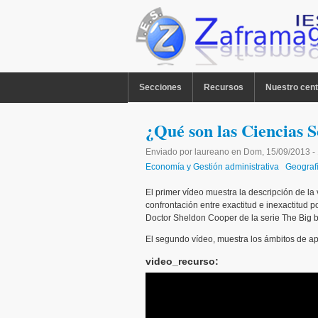
Pasar al contenido principal
MENU PPAL
Secciones
Recursos
Nuestro cent
¿Qué son las Ciencias S
Enviado por
laureano
en
Dom, 15/09/2013 -
Economía y Gestión administrativa
Geografí
El primer vídeo muestra la descripción de la 
confrontación entre exactitud e inexactitud po
Doctor Sheldon Cooper de la serie The Big b
El segundo vídeo, muestra los ámbitos de ap
video_recurso: