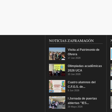
NOTICIAS ZAFRAMAGÓN
Visita al Patrimonio de
Olvera
17 Jun 2026
Olimpiadas académicas
2026 UCA
10 Jun 2026
Cuatro alumnos del
C.F.G.S. de...
8 Jun 2026
I Jornada de puertas
abiertas "IES...
29 Mayo 2026