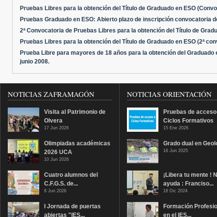
Pruebas Libres para la obtención del Título de Graduado en ESO (Convo
Pruebas Graduado en ESO: Abierto plazo de inscripción convocatoria d
2ª Convocatoria de Pruebas Libres para la obtención del Título de Gra
Pruebas Libres para la obtención del Título de Graduado en ESO (2ª con
Prueba Libre para mayores de 18 años para la obtención del Graduado
junio 2008.
NOTICIAS ZAFRAMAGÓN
NOTICIAS ORIENTACIÓN
Visita al Patrimonio de
Pruebas de acceso
Olvera
Ciclos Formativos
17 Jun 2026
15 Ene 2026
Olimpiadas académicas
Grado dual en Geol
16 Jun 2025
2026 UCA
10 Jun 2026
Cuatro alumnos del
¡Libera tu mente ! 
C.F.G.S. de...
ayuda : Franciso...
8 Jun 2026
18 Dic 2024
I Jornada de puertas
Formación Profesio
abiertas "IES...
en el IES...