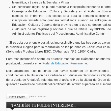
telemática, a través de la Secretaria Virtual.
Sin certificado digital: se puede realizar la inscripción rellenando el for
Consejería de Educación, Cultura y Deporte y en el Portal de Educ
campos, se imprimirán tres copias (una para la persona solicitante 
inscripción firmada solo quedará formalizada cuando se entregue en 
Educación, Cultura y Deporte de la provincia en la que se desee realizar
cualquiera de los registros y oficinas a que se refiere Ley 30/1992, 
Administraciones Públicas y del Procedimiento Administrativo Común.
​* Si se opta por el envío postal, es imprescindible que las tres copias vayan
la provincia elegida para la realización de las pruebas es Cádiz, esta es la
(Solicitudes Pruebas Libres ESO). C/ Ahumada, Nº 2. 11004 Cádiz.
Para más información sobre las pruebas: modelos de exámenes anteriores, m
prueba, etc. consulta en el
Portal de Educación Permanente
.
Nota aclaratoria
:
Las personas que hayan superado en convocatorias 
conducentes a la titulación de Graduado en Educación Secundaria Obligato
de la Junta de Andalucía referidas en el artículo 9 de la citada de Orden d
quedarán exentas de presentar el certificado del ámbito superado en el momen
para comentar
Inicie Sesión
TAMBIÉN TE PUEDE INTERESAR...