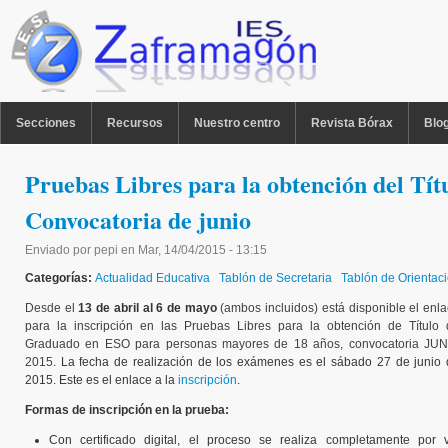
Pasar al contenido principal
MENU PPAL
Secciones
Recursos
Nuestro centro
Revista Bórax
Blo
Pruebas Libres para la obtención del Tí
Convocatoria de junio
Enviado por
pepi
en
Mar, 14/04/2015 - 13:15
Categorías:
Actualidad Educativa
Tablón de Secretaria
Tablón de Orientac
Desde el
13 de abril al 6 de mayo
(ambos incluidos) está disponible el enl
para la inscripción en las Pruebas Libres para la obtención de Título 
Graduado en ESO para personas mayores de 18 años, convocatoria JUN
2015.
La fecha de realización de los exámenes es el sábado 27 de junio 
2015. Este es el enlace a la
inscripción
.
Formas de inscripción en la prueba:
Con certificado digital, el proceso se realiza completamente por v