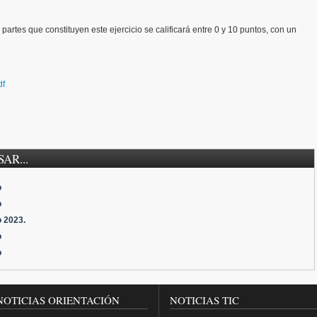
 partes que constituyen este ejercicio se calificará entre 0 y 10 puntos, con un
df
AR...
o
o
o 2023.
o
o
NOTICIAS ORIENTACIÓN
NOTICIAS TIC