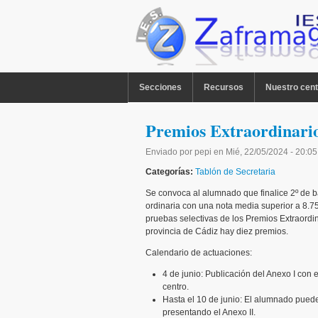
Pasar al contenido principal
MENU PPAL
Secciones
Recursos
Nuestro cent
Premios Extraordinario
Enviado por
pepi
en
Mié, 22/05/2024 - 20:05
Categorías:
Tablón de Secretaria
Se convoca al alumnado que finalice 2º de ba
ordinaria con una nota media superior a 8.75
pruebas selectivas de los Premios Extraordin
provincia de Cádiz hay diez premios.
Calendario de actuaciones:
4 de junio: Publicación del Anexo I con
centro.
Hasta el 10 de junio: El alumnado puede
presentando el Anexo II.