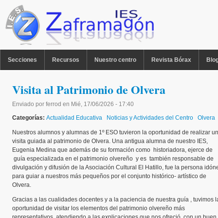
Pasar al contenido principal
MENU PPAL
Secciones
Recursos
Nuestro centro
Revista Bórax
Blo
Visita al Patrimonio de Olvera
Enviado por
ferrod
en
Mié, 17/06/2026 - 17:40
Categorías:
Actualidad Educativa
Noticias y Actividades del Centro
Olvera
Nuestros alumnos y alumnas de 1º ESO tuvieron la oportunidad de realizar u
visita guiada al patrimonio de Olvera. Una antigua alumna de nuestro IES,
Eugenia Medina que además de su formación como historiadora, ejerce de
guía especializada en el patrimonio olvereño y es también responsable de
divulgación y difusión de la Asociación Cultural El Hatillo, fue la persona idón
para guiar a nuestros más pequeños por el conjunto histórico- artístico de
Olvera.
Gracias a las cualidades docentes y a la paciencia de nuestra guía , tuvimos l
oportunidad de visitar los elementos del patrimonio olvereño más
representativos, atendiendo a las explicaciones que nos ofreció, con un buen