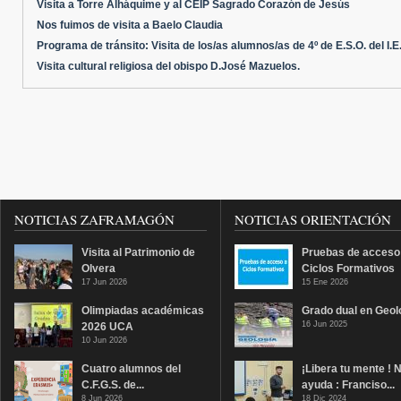
Visita a Torre Alháquime y al CEIP Sagrado Corazón de Jesús
Nos fuimos de visita a Baelo Claudia
Programa de tránsito: Visita de los/as alumnos/as de 4º de E.S.O. del I.E.S
Visita cultural religiosa del obispo D.José Mazuelos.
NOTICIAS ZAFRAMAGÓN
NOTICIAS ORIENTACIÓN
Visita al Patrimonio de
Pruebas de acceso
Olvera
Ciclos Formativos
17 Jun 2026
15 Ene 2026
Olimpiadas académicas
Grado dual en Geol
16 Jun 2025
2026 UCA
10 Jun 2026
Cuatro alumnos del
¡Libera tu mente ! 
C.F.G.S. de...
ayuda : Franciso...
8 Jun 2026
18 Dic 2024