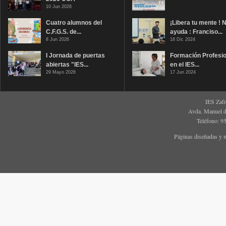
10 Jun 2026
Cuatro alumnos del
¡Libera tu mente ! 
C.F.G.S. de...
ayuda : Franciso...
8 Jun 2026
18 Dic 2024
I Jornada de puertas
Formación Profesio
abiertas "IES...
en el IES...
29 Mayo 2026
17 Jun 2024
IES Zaf
Avda. Manuel d
Teléfono: 9
Páginas diseñadas y 