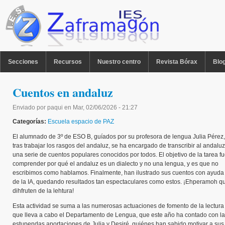
Pasar al contenido principal
MENU PPAL
Secciones
Recursos
Nuestro centro
Revista Bórax
Blo
Cuentos en andaluz
Enviado por
paqui
en
Mar, 02/06/2026 - 21:27
Categorías:
Escuela espacio de PAZ
El alumnado de 3º de ESO B, guíados por su profesora de lengua Julia Pérez,
tras trabajar los rasgos del andaluz, se ha encargado de transcribir al andaluz
una serie de cuentos populares conocidos por todos. El objetivo de la tarea f
comprender por qué el andaluz es un dialecto y no una lengua, y es que no
escribimos como hablamos. Finalmente, han ilustrado sus cuentos con ayuda
de la IA, quedando resultados tan espectaculares como estos. ¡Ehperamoh q
dihfruten de la lehtura!
Esta actividad se suma a las numerosas actuaciones de fomento de la lectura
que lleva a cabo el Departamento de Lengua, que este año ha contado con l
estupendas aportaciones de Julia y Desiré, quiénes han sabido motivar a sus 