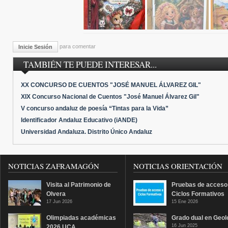
para comentar
Inicie Sesión
TAMBIÉN TE PUEDE INTERESAR...
XX CONCURSO DE CUENTOS "JOSÉ MANUEL ÁLVAREZ GIL"
XIX Concurso Nacional de Cuentos "José Manuel Álvarez Gil"
V concurso andaluz de poesía “Tintas para la Vida”
Identificador Andaluz Educativo (iANDE)
Universidad Andaluza. Distrito Único Andaluz
NOTICIAS ZAFRAMAGÓN
NOTICIAS ORIENTACIÓN
Visita al Patrimonio de
Pruebas de acceso
Olvera
Ciclos Formativos
17 Jun 2026
15 Ene 2026
Olimpiadas académicas
Grado dual en Geol
16 Jun 2025
2026 UCA