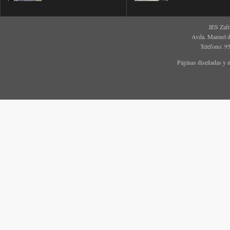
IES Zaf
Avda. Manuel d
Teléfono: 9
Páginas diseñadas y 