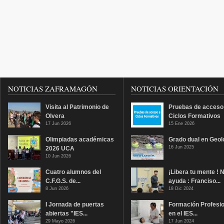
NOTICIAS ZAFRAMAGÓN
NOTICIAS ORIENTACIÓN
Visita al Patrimonio de
Pruebas de acceso
Olvera
Ciclos Formativos
17 Jun 2026
15 Ene 2026
Olimpiadas académicas
Grado dual en Geol
16 Jun 2025
2026 UCA
10 Jun 2026
Cuatro alumnos del
¡Libera tu mente ! 
C.F.G.S. de...
ayuda : Franciso...
8 Jun 2026
18 Dic 2024
I Jornada de puertas
Formación Profesio
abiertas "IES...
en el IES...
29 Mayo 2026
17 Jun 2024