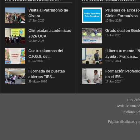
Visita al Patrimonio de
Pruebas de acceso
Olvera
Ciclos Formativos
17 Jun 2026
15 Ene 2026
Olimpiadas académicas
Grado dual en Geol
16 Jun 2025
2026 UCA
10 Jun 2026
Cuatro alumnos del
¡Libera tu mente ! 
C.F.G.S. de...
ayuda : Franciso...
8 Jun 2026
18 Dic 2024
I Jornada de puertas
Formación Profesio
abiertas "IES...
en el IES...
29 Mayo 2026
17 Jun 2024
IES Zaf
Avda. Manuel d
Teléfono: 9
Páginas diseñadas y 