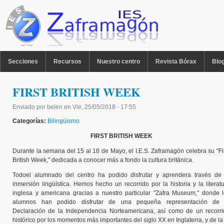
Pasar al contenido principal
MENU PPAL
Secciones
Recursos
Nuestro centro
Revista Bórax
Blo
FIRST BRITISH WEEK
Enviado por
belen
en
Vie, 25/05/2018 - 17:55
Categorías:
Bilingüismo
FIRST BRITISH WEEK
Durante la semana del 15 al 18 de Mayo, el I.E.S. Zaframagón celebra su "Fi
British Week," dedicada a conocer más a fondo la cultura británica.
Todoel alumnado del centro ha podido disfrutar y aprendera través de 
inmersión lingüística. Hemos hecho un recorrido por la historia y la literat
inglesa y americana gracias a nuestro particular "Zafra Museum," donde 
alumnos han podido disfrutar de una pequeña representación de 
Declaración de la Independencia Norteamericana, así como de un recorri
histórico por los momentos más importantes del siglo XX en Inglaterra, y de la