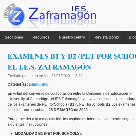
Pasar al contenido principal
MENU PPAL
Secciones
Recursos
Nuestro centro
Revista Bórax
Blo
EXAMENES B1 Y B2 (PET FOR SCHO
EL I.E.S. ZAFRAMAGÓN
Enviado por
belen
en
Vie, 27/01/2023 - 13:38
Categorías:
Bilingüismo
En virtud del convenio de colaboración entre la Consejería de Educación y
University of Cambridge, el IES Zaframagón vuelve a ser sede examinadora
de los exámenes de PET forSchools
(B1)
y PET forSchools
B2
Los exámenes
se celebrarán el sábado
25 DE MARZO de 2023
Para proceder a la matriculación, los aspirantes interesados deberán seguir l
siguientes instrucciones:
MODALIDAD B1 (PET FOR SCHOOLS).