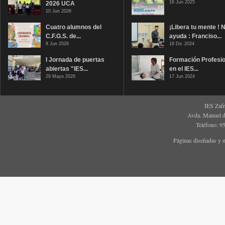
16 Jun 2025
2026 UCA
10 Jun 2026
Cuatro alumnos del
¡Libera tu mente ! 
C.F.G.S. de...
ayuda : Franciso...
8 Jun 2026
18 Dic 2024
I Jornada de puertas
Formación Profesio
abiertas "IES...
en el IES...
29 Mayo 2026
17 Jun 2024
IES Zaf
Avda. Manuel d
Teléfono: 9
Páginas diseñadas y 