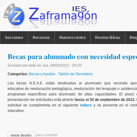
Pasar al contenido principal
MENU PPAL
Secciones
Recursos
Nuestro centro
Revista Bórax
Blo
Becas para alumnado con necesidad espec
Enviado por
pepi
en
Jue, 08/09/2022 - 09:35
Categorías:
Becas y Ayudas
Tablón de Secretaria
Las becas N.E.A.E. están destinadas al alumnado que necesita apo
educativo de reeducación pedagógica, reeducación del lenguaje o asistenci
programas específicos para alumnado de altas capacidades. El plazo 
presentación de solicitudes está abierto
hasta el 30 de septiembre de 2022.
solicitud se cumplimenta en el siguiente
enlace
y se presenta en el cent
educativo.
para comentar
Inicie Sesión