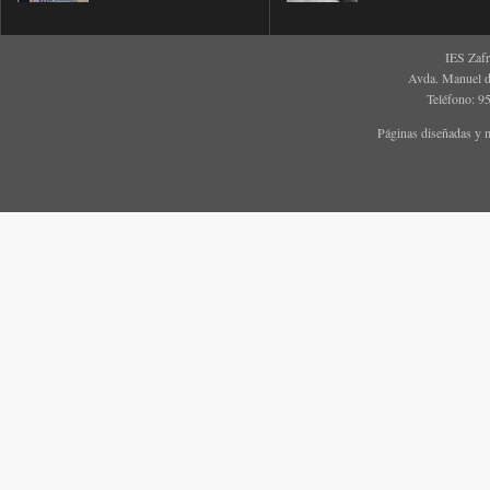
IES Zaf
Avda. Manuel d
Teléfono: 9
Páginas diseñadas y 