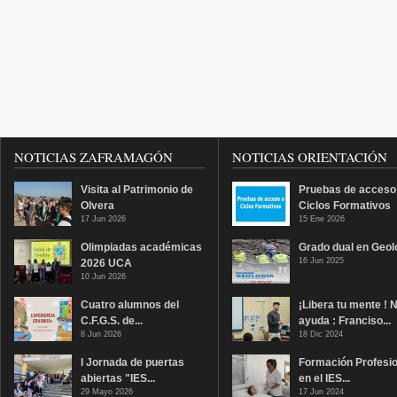
NOTICIAS ZAFRAMAGÓN
NOTICIAS ORIENTACIÓN
Visita al Patrimonio de
Pruebas de acceso
Olvera
Ciclos Formativos
17 Jun 2026
15 Ene 2026
Olimpiadas académicas
Grado dual en Geol
16 Jun 2025
2026 UCA
10 Jun 2026
Cuatro alumnos del
¡Libera tu mente ! 
C.F.G.S. de...
ayuda : Franciso...
8 Jun 2026
18 Dic 2024
I Jornada de puertas
Formación Profesio
abiertas "IES...
en el IES...
29 Mayo 2026
17 Jun 2024