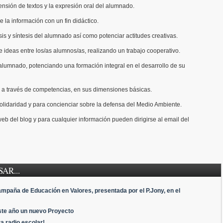
ensión de textos y la expresión oral del alumnado.
e la información con un fin didáctico.
sis y síntesis del alumnado así como potenciar actitudes creativas.
 ideas entre los/as alumnos/as, realizando un trabajo cooperativo.
alumnado, potenciando una formación integral en el desarrollo de su
, a través de competencias, en sus dimensiones básicas.
olidaridad y para concienciar sobre la defensa del Medio Ambiente.
eb del blog y para cualquier información pueden dirigirse al email del
AR...
mpaña de Educación en Valores, presentada por el P.Jony, en el
ste año un nuevo Proyecto
a radio escolar!