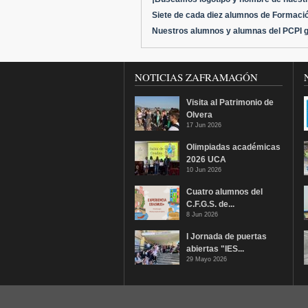
Siete de cada diez alumnos de Formación
Nuestros alumnos y alumnas del PCPI g
NOTICIAS ZAFRAMAGÓN
Visita al Patrimonio de
Olvera
17 Jun 2026
Olimpiadas académicas
2026 UCA
10 Jun 2026
Cuatro alumnos del
C.F.G.S. de...
8 Jun 2026
I Jornada de puertas
abiertas "IES...
29 Mayo 2026