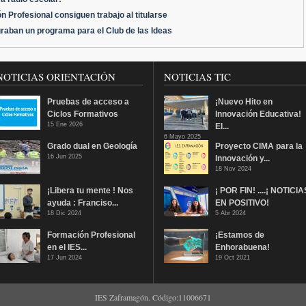
 Profesional consiguen trabajo al titularse
raban un programa para el Club de las Ideas
NOTICIAS ORIENTACIÓN
NOTICIAS TIC
Pruebas de acceso a
¡Nuevo Hito en
Ciclos Formativos
Innovación Educativa!
15 Ene 2026
El...
6 Mayo 2025
Grado dual en Geología
Proyecto CIMA para la
16 Jun 2025
Innovación y...
18 Nov 2024
¡Libera tu mente ! Nos
¡ POR FIN! ....¡ NOTICIA
ayuda : Franciso...
EN POSITIVO!
18 Dic 2024
5 Abr 2024
Formación Profesional
¡Estamos de
en el IES...
Enhorabuena!
17 Jun 2024
19 Oct 2021
IES Zaframagón. Código:11006671