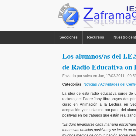
Pasar al contenido principal
MENU PPAL
Secciones
Recursos
Nuestro cent
Los alumnos/as del I.E
de Radio Educativa on l
Enviado por
salva
en
Jue, 17/03/2011 - 09:5
Categorías:
Noticias y Actividades del Centr
La idea de esta radio educativa surge de u
rockero, del Padre Jony, libro, cuyos dos pr
curso en Animación a la Lectura en Secu
aceptación y entusiasmo por parte del alumn
positivas en los trabajos que están realizando
“Es duro levantarse cada mañana escuchand
menos las noticias positivas y se les da un t
muchos medios de comunicación social cada