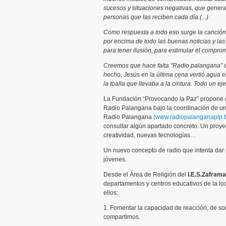
sucesos y situaciones negativas, que genera
personas que las reciben cada día.(...)
Como respuesta a todo eso surge la canción
por encima de todo las buenas noticias y la
para tener ilusión, para estimular el comp
Creemos que hace falta “Radio palangana” c
hecho, Jesús en la última cena vertió agua 
la toalla que llevaba a la cintura. Todo un 
La Fundación “Provocando la Paz” propone 
Radio Palangana bajo la coordinación de un 
Radio Palangana
(www.radiopalanganaplp.
consultar algún apartado concreto. Un proy
creatividad, nuevas tecnologías…
Un nuevo concepto de radio que intenta dar r
jóvenes.
Desde el Área de Religión del
I.E.S.Zafram
departamentos y centros educativos de la loc
ellos:
1. Fomentar la capacidad de reacción, de so
compartimos.