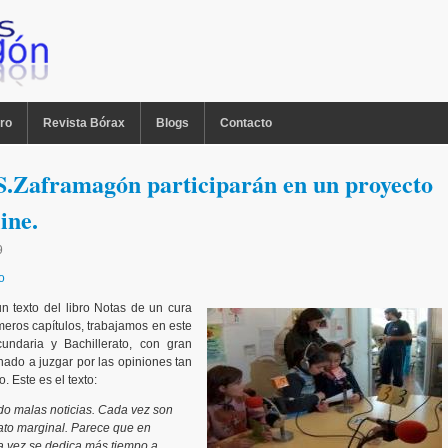
ro
Revista Bórax
Blogs
Contacto
.S.Zaframagón participarán en un proyecto
ine.
9
o
n texto del libro Notas de un cura
imeros capítulos, trabajamos en este
ndaria y Bachillerato, con gran
ado a juzgar por las opiniones tan
. Este es el texto:
o malas noticias. Cada vez son
rato marginal. Parece que en
 vez se dedica más tiempo a