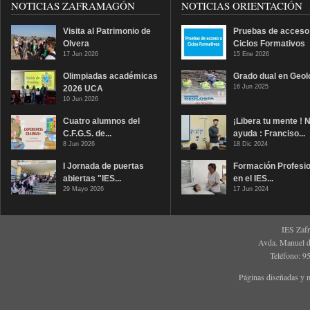
NOTICIAS ZAFRAMAGÓN
NOTICIAS ORIENTACIÓN
Visita al Patrimonio de
Pruebas de acceso
Olvera
Ciclos Formativos
17 Jun 2026
15 Ene 2026
Olimpiadas académicas
Grado dual en Geol
16 Jun 2025
2026 UCA
10 Jun 2026
Cuatro alumnos del
¡Libera tu mente ! 
C.F.G.S. de...
ayuda : Franciso...
8 Jun 2026
18 Dic 2024
I Jornada de puertas
Formación Profesio
abiertas "IES...
en el IES...
29 Mayo 2026
17 Jun 2024
IES Zaf
Avda. Manuel d
Teléfono: 9
Páginas diseñadas y 