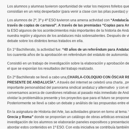
Los alumnos y alumnas tuvieron oportunidad de votar los mejores folletos qu
consistían en un reloj despertador (para venir a clase con las pilas puestas) y
Los alumnos de 2º, 3º y 4º ESO tuvieron una amena actividad con
“Andalucía
través de coplas de carnaval”. A través de las premiadas “Coplas para A
la ESO algunos de los acontecimientos más importantes de la historia de An
nuestra región y algunos de los andaluces más sobresalientes. Después de vis
debate sobre los distintos temas tratados en ella.
En 1º Bachillerato, la actividad fue:
“40 años de un referéndum para Andaluc
los cuarenta años de la aprobación en referéndum del estatuto de autonomía 
Consistió en un trabajo de investigación sobre la elaboración y aprobación d
el que se exponían los resultados del trabajo realizado.
En 2º Bachillerato se llevó a cabo una
CHARLA-COLOQUIO CON ÓSCAR REI
PRESENTE DE ANDALUCÍA”.
A través del internet se celebró una charla 
importante personalidad del panorama sindical andaluz y alternativo y con el
conversamos acerca de cuestiones relativas al pasado más inmediato de Andal
olvidar la problemática presente y los proyectos que para el futuro se propone
Posteriormente se llevó a cabo un debate y análisis de las propuestas entre 
En la asignatura de Historia del Arte, las actividades giraron en torno al tema:
Grecia y Roma”
donde se proponían un catálogo de obras artísticas enraizadas
investigación de los alumnos se elaborarán paneles expositivos y presentaci
abordar estos contenidos en 1º ESO. Con esta iniciativa se contribuía también 