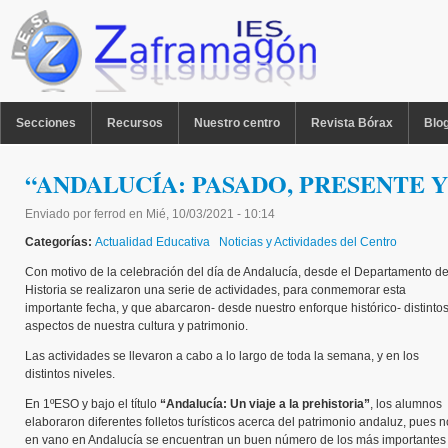
Pasar al contenido principal
MENU PPAL
Secciones
Recursos
Nuestro centro
Revista Bórax
Blo
“ANDALUCÍA: PASADO, PRESENTE 
Enviado por
ferrod
en
Mié, 10/03/2021 - 10:14
Categorías:
Actualidad Educativa
Noticias y Actividades del Centro
Con motivo de la celebración del día de Andalucía, desde el Departamento d
Historia se realizaron una serie de actividades, para conmemorar esta
importante fecha, y que abarcaron- desde nuestro enforque histórico- distinto
aspectos de nuestra cultura y patrimonio.
Las actividades se llevaron a cabo a lo largo de toda la semana, y en los
distintos niveles.
En 1ºESO y bajo el título
“Andalucía: Un viaje a la prehistoria”
, los alumnos
elaboraron diferentes folletos turísticos acerca del patrimonio andaluz, pues n
en vano en Andalucía se encuentran un buen número de los más importantes y