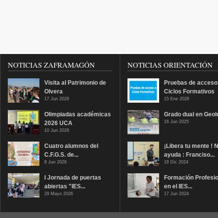
NOTICIAS ZAFRAMAGÓN
NOTICIAS ORIENTACIÓN
Visita al Patrimonio de
Pruebas de acceso
Olvera
Ciclos Formativos
17 Jun 2026
15 Ene 2026
Olimpiadas académicas
Grado dual en Geol
16 Jun 2025
2026 UCA
10 Jun 2026
Cuatro alumnos del
¡Libera tu mente ! 
C.F.G.S. de...
ayuda : Franciso...
8 Jun 2026
18 Dic 2024
I Jornada de puertas
Formación Profesio
abiertas "IES...
en el IES...
29 Mayo 2026
17 Jun 2024