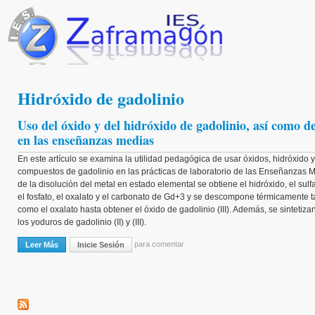
Pasar al contenido principal
Hidróxido de gadolinio
Uso del óxido y del hidróxido de gadolinio, así como d
en las enseñanzas medias
En este artículo se examina la utilidad pedagógica de usar óxidos, hidróxido y
compuestos de gadolinio en las prácticas de laboratorio de las Enseñanzas Me
de la disolución del metal en estado elemental se obtiene el hidróxido, el sulfat
el fosfato, el oxalato y el carbonato de Gd+3 y se descompone térmicamente ta
como el oxalato hasta obtener el óxido de gadolinio (III). Además, se sintetizan
los yoduros de gadolinio (II) y (III).
para comentar
Leer Más
Sobre Uso Del Óxido Y Del Hidróxido De Gadolinio, Así Como De Ot
Inicie Sesión