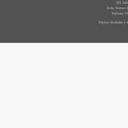
IES Zaf
Avda. Manuel d
Teléfono: 9
Páginas diseñadas y 