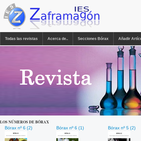
Pasar al contenido principal
REVISTA BÓRAX
Todas las revistas
Acerca de..
Secciones Bórax
Añadir Artíc
LOS NÚMEROS DE BÓRAX
Bórax nº 6 (2)
Bórax nº 6 (1)
Bórax nº 5 (2)