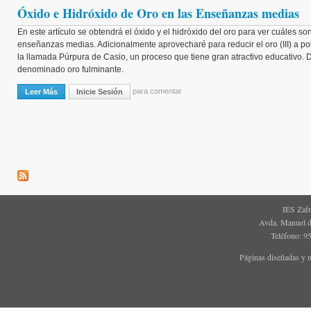
Óxido e Hidróxido de Oro en las Enseñanzas medias
En este artículo se obtendrá el óxido y el hidróxido del oro para ver cuáles s
enseñanzas medias. Adicionalmente aprovecharé para reducir el oro (III) a po
la llamada Púrpura de Casio, un proceso que tiene gran atractivo educativo. 
denominado oro fulminante.
para comentar
Leer Más
Sobre Óxido E Hidróxido De Oro En Las Enseñanzas Medias
Inicie Sesión
IES Zaf
Avda. Manuel d
Teléfono: 9
Páginas diseñadas y 