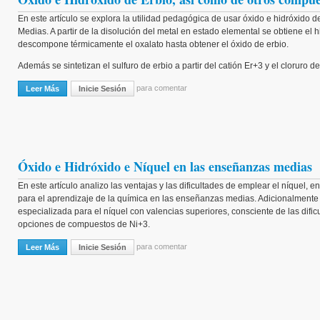
En este artículo se explora la utilidad pedagógica de usar óxido e hidróxido d
Medias. A partir de la disolución del metal en estado elemental se obtiene el hi
descompone térmicamente el oxalato hasta obtener el óxido de erbio.
Además se sintetizan el sulfuro de erbio a partir del catión Er+3 y el cloruro de
para comentar
Leer Más
Sobre Óxido E Hidróxido De Erbio, Así Como De Otros Compuestos 
Inicie Sesión
Óxido e Hidróxido e Níquel en las enseñanzas medias
En este artículo analizo las ventajas y las dificultades de emplear el níquel, en p
para el aprendizaje de la química en las enseñanzas medias. Adicionalmente est
especializada para el níquel con valencias superiores, consciente de las dificu
opciones de compuestos de Ni+3.
para comentar
Leer Más
Sobre Óxido E Hidróxido E Níquel En Las Enseñanzas Medias
Inicie Sesión