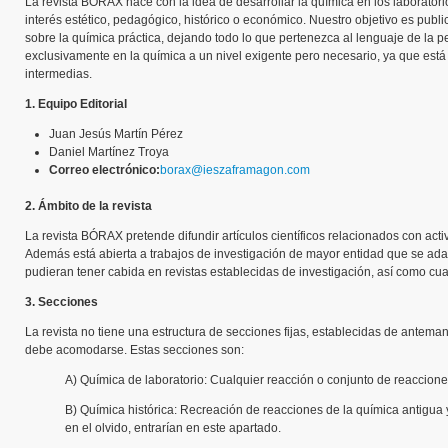
La revista BÓRAX nace con la idea de desarrollar la química en los laborato
interés estético, pedagógico, histórico o económico. Nuestro objetivo es publ
sobre la química práctica, dejando todo lo que pertenezca al lenguaje de la p
exclusivamente en la química a un nivel exigente pero necesario, ya que está
intermedias.
1. Equipo Editorial
Juan Jesús Martín Pérez
Daniel Martínez Troya
Correo electrónico:
borax@ieszaframagon.com
2. Ámbito de la revista
La revista BÓRAX pretende difundir artículos científicos relacionados con act
Además está abierta a trabajos de investigación de mayor entidad que se adapt
pudieran tener cabida en revistas establecidas de investigación, así como c
3. Secciones
La revista no tiene una estructura de secciones fijas, establecidas de antemano
debe acomodarse. Estas secciones son:
A) Química de laboratorio: Cualquier reacción o conjunto de reaccione
B) Química histórica: Recreación de reacciones de la química antigua
en el olvido, entrarían en este apartado.