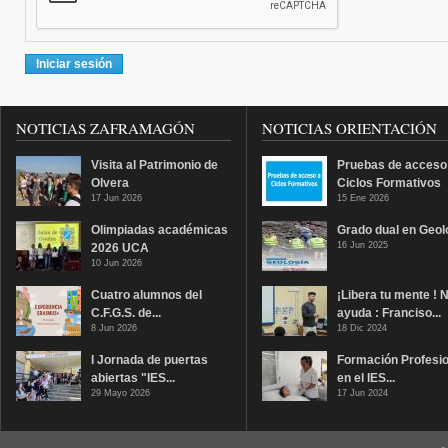
NOTICIAS ZAFRAMAGÓN
NOTICIAS ORIENTACIÓN
Visita al Patrimonio de
Pruebas de acceso
Olvera
Ciclos Formativos
17 Jun 2026
15 Ene 2026
Olimpiadas académicas
Grado dual en Geol
16 Jun 2025
2026 UCA
10 Jun 2026
Cuatro alumnos del
¡Libera tu mente ! 
C.F.G.S. de...
ayuda : Franciso...
8 Jun 2026
18 Dic 2024
I Jornada de puertas
Formación Profesio
abiertas "IES...
en el IES...
29 Mayo 2026
17 Jun 2024