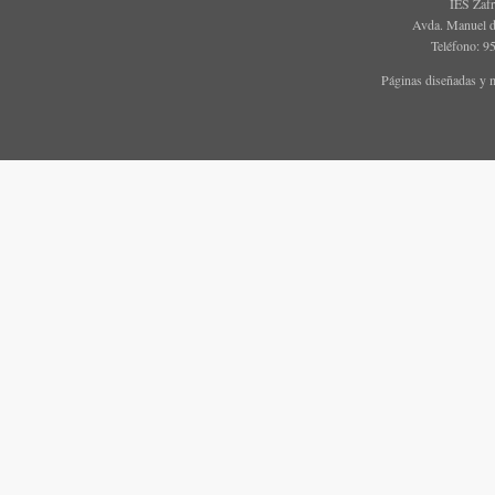
IES Zaf
Avda. Manuel d
Teléfono: 9
Páginas diseñadas y 