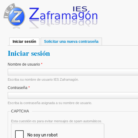
Pasar al contenido principal
Iniciar sesión
(solapa activa)
Solicitar una nueva contraseña
Solapas principales
Iniciar sesión
Nombre de usuario
*
Escriba su nombre de usuario IES Zaframagón.
Contraseña
*
Escriba la contraseña asignada a su nombre de usuario.
CAPTCHA
Esta cuestión es para evitar mensajes de spam automáticos.