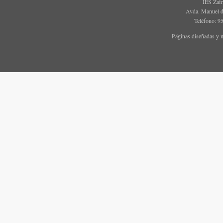
IES Zaf
Avda. Manuel d
Teléfono: 9
Páginas diseñadas y 