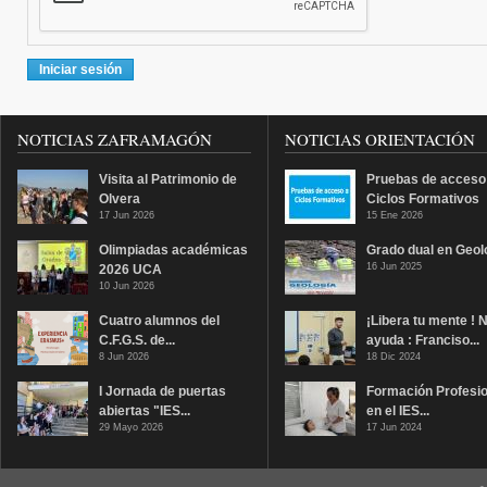
NOTICIAS ZAFRAMAGÓN
NOTICIAS ORIENTACIÓN
Visita al Patrimonio de
Pruebas de acceso
Olvera
Ciclos Formativos
17 Jun 2026
15 Ene 2026
Olimpiadas académicas
Grado dual en Geol
16 Jun 2025
2026 UCA
10 Jun 2026
Cuatro alumnos del
¡Libera tu mente ! 
C.F.G.S. de...
ayuda : Franciso...
8 Jun 2026
18 Dic 2024
I Jornada de puertas
Formación Profesio
abiertas "IES...
en el IES...
29 Mayo 2026
17 Jun 2024