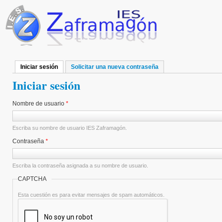
Pasar al contenido principal
Iniciar sesión
(solapa activa)
Solicitar una nueva contraseña
Solapas principales
Iniciar sesión
Nombre de usuario
*
Escriba su nombre de usuario IES Zaframagón.
Contraseña
*
Escriba la contraseña asignada a su nombre de usuario.
CAPTCHA
Esta cuestión es para evitar mensajes de spam automáticos.