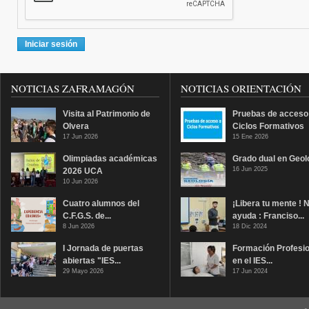
NOTICIAS ZAFRAMAGÓN
NOTICIAS ORIENTACIÓN
Visita al Patrimonio de
Pruebas de acceso
Olvera
Ciclos Formativos
17 Jun 2026
15 Ene 2026
Olimpiadas académicas
Grado dual en Geol
16 Jun 2025
2026 UCA
10 Jun 2026
Cuatro alumnos del
¡Libera tu mente ! 
C.F.G.S. de...
ayuda : Franciso...
8 Jun 2026
18 Dic 2024
I Jornada de puertas
Formación Profesio
abiertas "IES...
en el IES...
29 Mayo 2026
17 Jun 2024