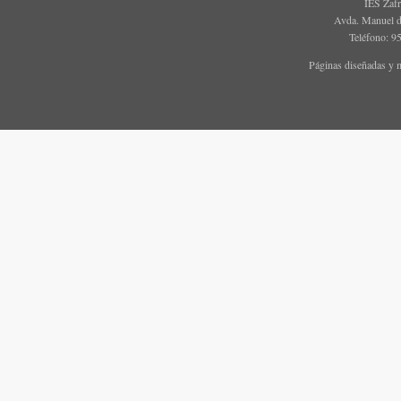
IES Zaf
Avda. Manuel d
Teléfono: 9
Páginas diseñadas y 