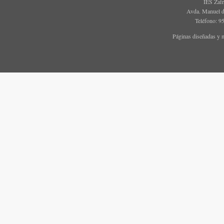
IES Zaf
Avda. Manuel d
Teléfono: 9
Páginas diseñadas y 