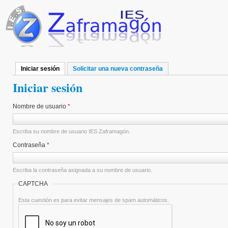
Pasar al contenido principal
Iniciar sesión
(solapa activa)
Solicitar una nueva contraseña
Solapas principales
Iniciar sesión
Nombre de usuario
*
Escriba su nombre de usuario IES Zaframagón.
Contraseña
*
Escriba la contraseña asignada a su nombre de usuario.
CAPTCHA
Esta cuestión es para evitar mensajes de spam automáticos.