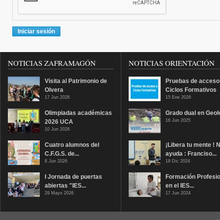
NOTICIAS ZAFRAMAGÓN
NOTICIAS ORIENTACIÓN
Visita al Patrimonio de
Pruebas de acceso
Olvera
Ciclos Formativos
17 Jun 2026
15 Ene 2026
Olimpiadas académicas
Grado dual en Geol
16 Jun 2025
2026 UCA
10 Jun 2026
Cuatro alumnos del
¡Libera tu mente ! 
C.F.G.S. de...
ayuda : Franciso...
8 Jun 2026
18 Dic 2024
I Jornada de puertas
Formación Profesio
abiertas "IES...
en el IES...
29 Mayo 2026
17 Jun 2024