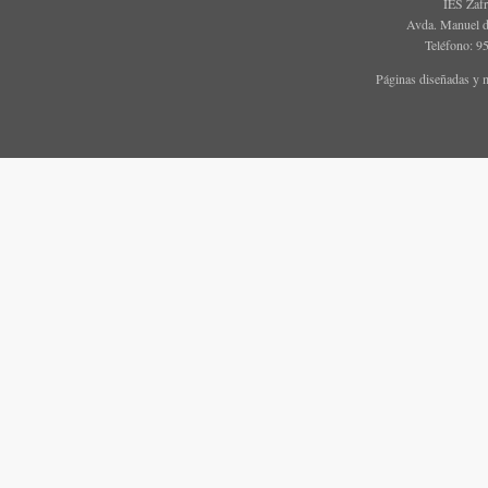
IES Zaf
Avda. Manuel d
Teléfono: 9
Páginas diseñadas y 