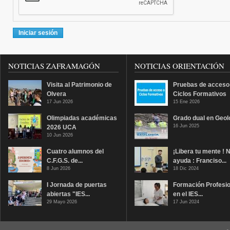
NOTICIAS ZAFRAMAGÓN
NOTICIAS ORIENTACIÓN
Visita al Patrimonio de
Pruebas de acceso
Olvera
Ciclos Formativos
17 Jun 2026
15 Ene 2026
Olimpiadas académicas
Grado dual en Geol
16 Jun 2025
2026 UCA
10 Jun 2026
Cuatro alumnos del
¡Libera tu mente ! 
C.F.G.S. de...
ayuda : Franciso...
8 Jun 2026
18 Dic 2024
I Jornada de puertas
Formación Profesio
abiertas "IES...
en el IES...
29 Mayo 2026
17 Jun 2024