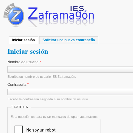
Pasar al contenido principal
Iniciar sesión
(solapa activa)
Solicitar una nueva contraseña
Solapas principales
Iniciar sesión
Nombre de usuario
*
Escriba su nombre de usuario IES Zaframagón.
Contraseña
*
Escriba la contraseña asignada a su nombre de usuario.
CAPTCHA
Esta cuestión es para evitar mensajes de spam automáticos.