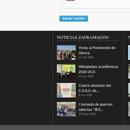
NOTICIAS ZAFRAMAGÓN
Visita al Patrimonio de
Olvera
17 Jun 2026
Olimpiadas académicas
2026 UCA
10 Jun 2026
Cuatro alumnos del
C.F.G.S. de...
8 Jun 2026
I Jornada de puertas
abiertas "IES...
29 Mayo 2026