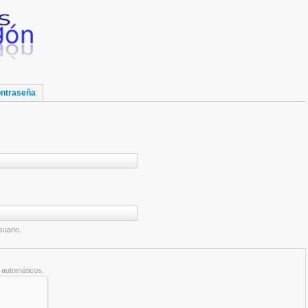
ontraseña
suario.
 automáticos.