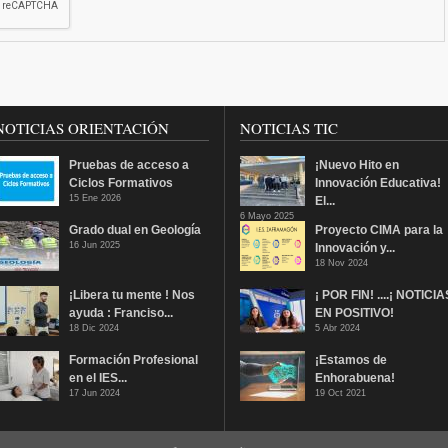
NOTICIAS ORIENTACIÓN
NOTICIAS TIC
Pruebas de acceso a
¡Nuevo Hito en
Ciclos Formativos
Innovación Educativa!
15 Ene 2026
El...
6 Mayo 2025
Grado dual en Geología
Proyecto CIMA para la
16 Jun 2025
Innovación y...
18 Nov 2024
¡Libera tu mente ! Nos
¡ POR FIN! ....¡ NOTICIA
ayuda : Franciso...
EN POSITIVO!
18 Dic 2024
5 Abr 2024
Formación Profesional
¡Estamos de
en el IES...
Enhorabuena!
17 Jun 2024
19 Oct 2021