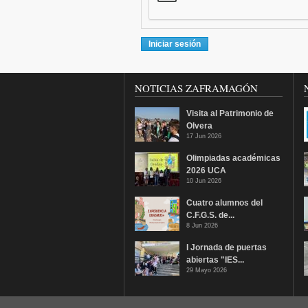
NOTICIAS ZAFRAMAGÓN
Visita al Patrimonio de
Olvera
17 Jun 2026
Olimpiadas académicas
2026 UCA
10 Jun 2026
Cuatro alumnos del
C.F.G.S. de...
8 Jun 2026
I Jornada de puertas
abiertas "IES...
29 Mayo 2026