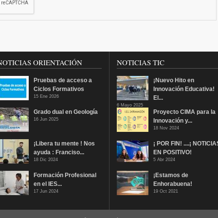
NOTICIAS ORIENTACIÓN
NOTICIAS TIC
Pruebas de acceso a
¡Nuevo Hito en
Ciclos Formativos
Innovación Educativa!
15 Ene 2026
El...
6 Mayo 2025
Grado dual en Geología
Proyecto CIMA para la
16 Jun 2025
Innovación y...
18 Nov 2024
¡Libera tu mente ! Nos
¡ POR FIN! ....¡ NOTICIA
ayuda : Franciso...
EN POSITIVO!
18 Dic 2024
5 Abr 2024
Formación Profesional
¡Estamos de
en el IES...
Enhorabuena!
17 Jun 2024
19 Oct 2021