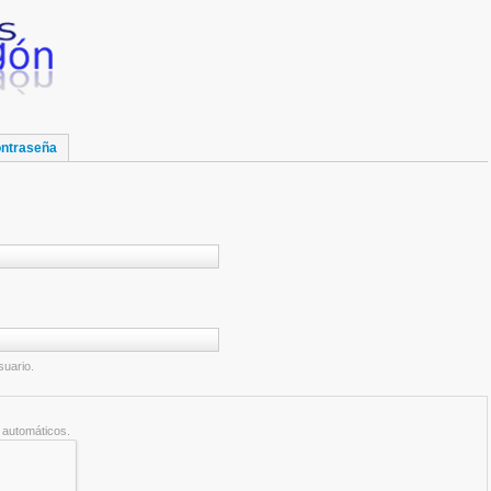
ontraseña
suario.
 automáticos.