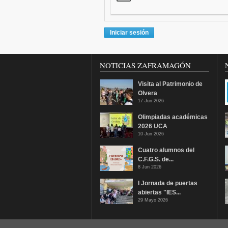
NOTICIAS ZAFRAMAGÓN
Visita al Patrimonio de
Olvera
17 Jun 2026
Olimpiadas académicas
2026 UCA
10 Jun 2026
Cuatro alumnos del
C.F.G.S. de...
8 Jun 2026
I Jornada de puertas
abiertas "IES...
29 Mayo 2026