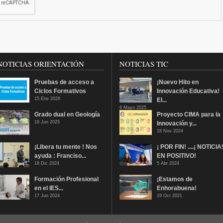
NOTICIAS ORIENTACIÓN
NOTICIAS TIC
Pruebas de acceso a
¡Nuevo Hito en
Ciclos Formativos
Innovación Educativa!
15 Ene 2026
El...
6 Mayo 2025
Grado dual en Geología
Proyecto CIMA para la
16 Jun 2025
Innovación y...
18 Nov 2024
¡Libera tu mente ! Nos
¡ POR FIN! ....¡ NOTICIA
ayuda : Franciso...
EN POSITIVO!
18 Dic 2024
5 Abr 2024
Formación Profesional
¡Estamos de
en el IES...
Enhorabuena!
17 Jun 2024
19 Oct 2021