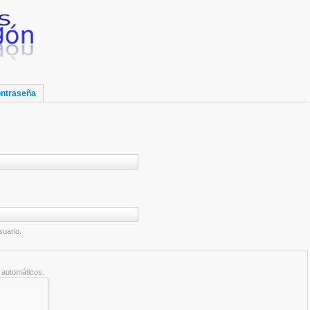
ontraseña
suario.
 automáticos.