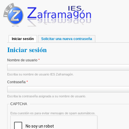
Pasar al contenido principal
Iniciar sesión
(solapa activa)
Solicitar una nueva contraseña
Solapas principales
Iniciar sesión
Nombre de usuario
*
Escriba su nombre de usuario IES Zaframagón.
Contraseña
*
Escriba la contraseña asignada a su nombre de usuario.
CAPTCHA
Esta cuestión es para evitar mensajes de spam automáticos.