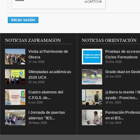
NOTICIAS ZAFRAMAGÓN
NOTICIAS ORIENTACIÓN
Visita al Patrimonio de
Pruebas de acceso
Olvera
Ciclos Formativos
17 Jun 2026
15 Ene 2026
Olimpiadas académicas
Grado dual en Geol
16 Jun 2025
2026 UCA
10 Jun 2026
Cuatro alumnos del
¡Libera tu mente ! 
C.F.G.S. de...
ayuda : Franciso...
8 Jun 2026
18 Dic 2024
I Jornada de puertas
Formación Profesio
abiertas "IES...
en el IES...
29 Mayo 2026
17 Jun 2024