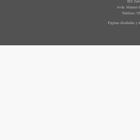
IES Zaf
Avda. Manuel d
Teléfono: 9
Páginas diseñadas y 