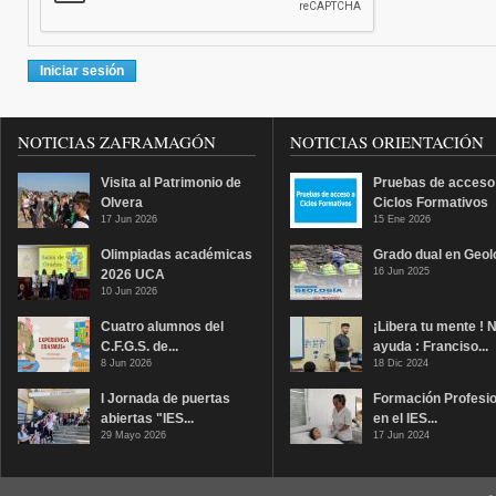
NOTICIAS ZAFRAMAGÓN
NOTICIAS ORIENTACIÓN
Visita al Patrimonio de
Pruebas de acceso
Olvera
Ciclos Formativos
17 Jun 2026
15 Ene 2026
Olimpiadas académicas
Grado dual en Geol
16 Jun 2025
2026 UCA
10 Jun 2026
Cuatro alumnos del
¡Libera tu mente ! 
C.F.G.S. de...
ayuda : Franciso...
8 Jun 2026
18 Dic 2024
I Jornada de puertas
Formación Profesio
abiertas "IES...
en el IES...
29 Mayo 2026
17 Jun 2024