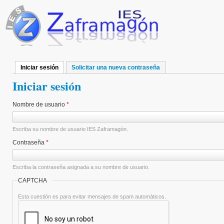
Pasar al contenido principal
Iniciar sesión
(solapa activa)
Solicitar una nueva contraseña
Solapas principales
Iniciar sesión
Nombre de usuario
*
Escriba su nombre de usuario IES Zaframagón.
Contraseña
*
Escriba la contraseña asignada a su nombre de usuario.
CAPTCHA
Esta cuestión es para evitar mensajes de spam automáticos.