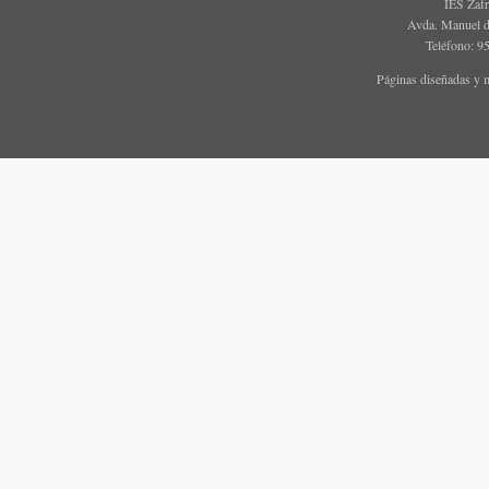
IES Zaf
Avda. Manuel d
Teléfono: 9
Páginas diseñadas y 