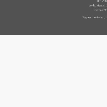
IES Zaf
Avda. Manuel d
Teléfono: 9
Páginas diseñadas y 