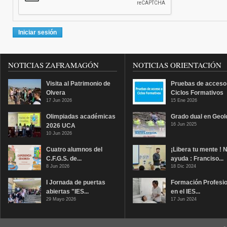
NOTICIAS ZAFRAMAGÓN
NOTICIAS ORIENTACIÓN
Visita al Patrimonio de
Pruebas de acceso
Olvera
Ciclos Formativos
17 Jun 2026
15 Ene 2026
Olimpiadas académicas
Grado dual en Geol
16 Jun 2025
2026 UCA
10 Jun 2026
Cuatro alumnos del
¡Libera tu mente ! 
C.F.G.S. de...
ayuda : Franciso...
8 Jun 2026
18 Dic 2024
I Jornada de puertas
Formación Profesio
abiertas "IES...
en el IES...
29 Mayo 2026
17 Jun 2024