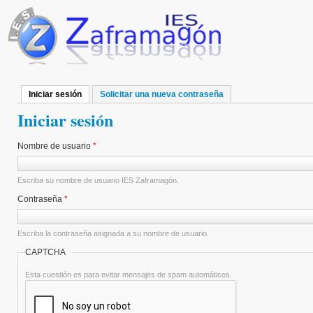
Pasar al contenido principal
Iniciar sesión
(solapa activa)
Solicitar una nueva contraseña
Solapas principales
Iniciar sesión
Nombre de usuario
*
Escriba su nombre de usuario IES Zaframagón.
Contraseña
*
Escriba la contraseña asignada a su nombre de usuario.
CAPTCHA
Esta cuestión es para evitar mensajes de spam automáticos.